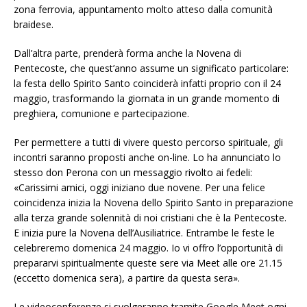
zona ferrovia, appuntamento molto atteso dalla comunità
braidese.
Dall’altra parte, prenderà forma anche la Novena di
Pentecoste, che quest’anno assume un significato particolare:
la festa dello Spirito Santo coinciderà infatti proprio con il 24
maggio, trasformando la giornata in un grande momento di
preghiera, comunione e partecipazione.
Per permettere a tutti di vivere questo percorso spirituale, gli
incontri saranno proposti anche on-line. Lo ha annunciato lo
stesso don Perona con un messaggio rivolto ai fedeli:
«Carissimi amici, oggi iniziano due novene. Per una felice
coincidenza inizia la Novena dello Spirito Santo in preparazione
alla terza grande solennità di noi cristiani che è la Pentecoste.
E inizia pure la Novena dell’Ausiliatrice. Entrambe le feste le
celebreremo domenica 24 maggio. Io vi offro l’opportunità di
prepararvi spiritualmente queste sere via Meet alle ore 21.15
(eccetto domenica sera), a partire da questa sera».
Le videoconferenze si svolgeranno tramite Google Meet ogni