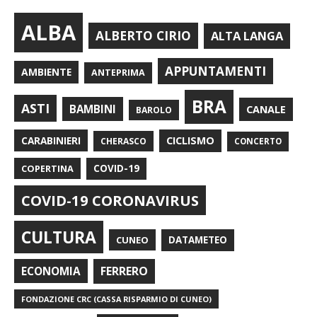
ALBA
ALBERTO CIRIO
ALTA LANGA
APPUNTAMENTI
AMBIENTE
ANTEPRIMA
BRA
ASTI
BAMBINI
CANALE
BAROLO
CARABINIERI
CICLISMO
CHERASCO
CONCERTO
COPERTINA
COVID-19
COVID-19 CORONAVIRUS
CULTURA
CUNEO
DATAMETEO
FERRERO
ECONOMIA
FONDAZIONE CRC (CASSA RISPARMIO DI CUNEO)