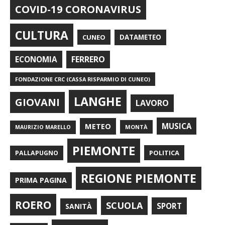
COVID-19 CORONAVIRUS
CULTURA
CUNEO
DATAMETEO
FERRERO
ECONOMIA
FONDAZIONE CRC (CASSA RISPARMIO DI CUNEO)
LANGHE
GIOVANI
LAVORO
METEO
MUSICA
MONTÀ
MAURIZIO MARELLO
PIEMONTE
POLITICA
PALLAPUGNO
REGIONE PIEMONTE
PRIMA PAGINA
ROERO
SCUOLA
SPORT
SANITÀ