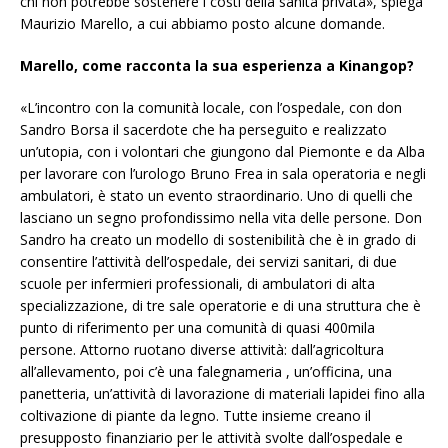
chi non potrebbe sostenere i costi della sanità privata», spiega
Maurizio Marello, a cui abbiamo posto alcune domande.
Marello, come racconta la sua esperienza a Kinangop?
«L’incontro con la comunità locale, con l’ospedale, con don
Sandro Borsa il sacerdote che ha perseguito e realizzato
un’utopia, con i volontari che giungono dal Piemonte e da Alba
per lavorare con l’urologo Bruno Frea in sala operatoria e negli
ambulatori, è stato un evento straordinario. Uno di quelli che
lasciano un segno profondissimo nella vita delle persone. Don
Sandro ha creato un modello di sostenibilità che è in grado di
consentire l’att
ività dell’ospedale, dei servizi sanitari, di due
scuole per infermieri professionali, di ambulatori di alta
specializzazione, di tre sale operatorie e di una struttura che è
punto di riferimento per una comunità di quasi 400mila
persone. Attorno ruotano diverse attività: dall’agricoltura
all’allevamento, poi c’è una falegnameria
, un’officina, una
panetteria, un’attività di lavorazione di materiali lapidei fino alla
coltivazione di piante da legno. Tutte insieme creano il
presupposto finanziario per le attività svolte dall’ospedale e