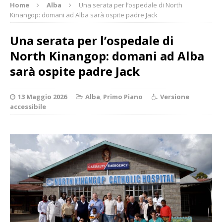
Home
Alba
Una serata per l’ospedale di North
Kinangop: domani ad Alba sarà ospite padre Jack
Una serata per l’ospedale di
North Kinangop: domani ad Alba
sarà ospite padre Jack
13 Maggio 2026
Alba
,
Primo Piano
Versione
accessibile