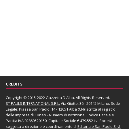
CREDITS
Copyright © 2015-2022 Gazzetta D'Alba. All Rights Reserved.
ST PAULS INTERNATIONAL S.R.L.
Via Giotto, 36 - 20145 Milano. Sede
Legale: Piazza San Paolo, 14 - 12051 Alba (CN) Iscritta al registro
delle Imprese di Cuneo - Numero di iscrizione, Codice Fiscale e
Partita IVA 02860520150. Capitale Sociale € 479.552 i.v. Società
soggetta a direzione e coordinamento di
Editoriale San Paolo
S.r.l.
-