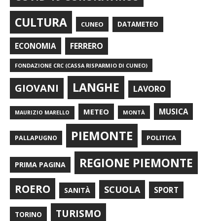
CULTURA
CUNEO
DATAMETEO
FERRERO
ECONOMIA
FONDAZIONE CRC (CASSA RISPARMIO DI CUNEO)
LANGHE
GIOVANI
LAVORO
METEO
MUSICA
MONTÀ
MAURIZIO MARELLO
PIEMONTE
POLITICA
PALLAPUGNO
REGIONE PIEMONTE
PRIMA PAGINA
ROERO
SCUOLA
SPORT
SANITÀ
TURISMO
TORINO