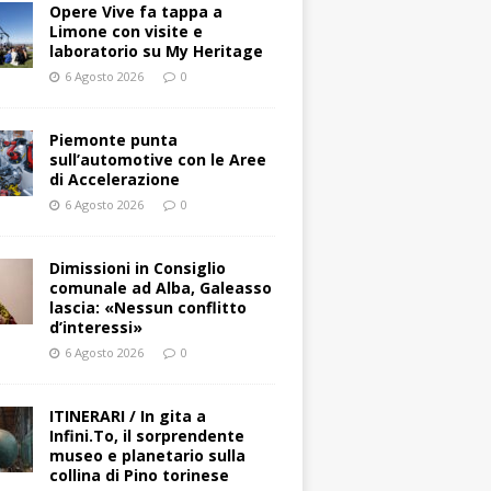
Opere Vive fa tappa a
Limone con visite e
laboratorio su My Heritage
6 Agosto 2026
0
Piemonte punta
sull’automotive con le Aree
di Accelerazione
6 Agosto 2026
0
Dimissioni in Consiglio
comunale ad Alba, Galeasso
lascia: «Nessun conflitto
d’interessi»
6 Agosto 2026
0
ITINERARI / In gita a
Infini.To, il sorprendente
museo e planetario sulla
collina di Pino torinese