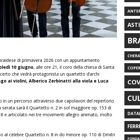
ANTE
AST
BR
CHER
braidese di primavera 2026 con un appuntamento
ledì 10 giugno
, alle ore 21, il coro della chiesa di Santa
COPE
ncerto che vedrà protagonista un quartetto d’archi
COV
ngo ai violini, Alberico Zerbinatti alla viola e Luca
CU
 in un percorso attraverso due capolavori del repertorio
 serata sarà il Quartetto n. 2 in sol maggiore op. 153 di
DATA
8 e articolato nei tre movimenti allegro animato, molto
FERR
o al celebre Quartetto n. 8 in do minore op. 110 di Dmitri
FONDAZ