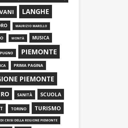
LANGHE
VANI
ORO
MAURIZIO MARELLO
EO
MUSICA
MONTÀ
PIEMONTE
APUGNO
PRIMA PAGINA
ICA
GIONE PIEMONTE
ERO
SCUOLA
SANITÀ
TURISMO
RT
TORINO
DI CRISI DELLA REGIONE PIEMONTE