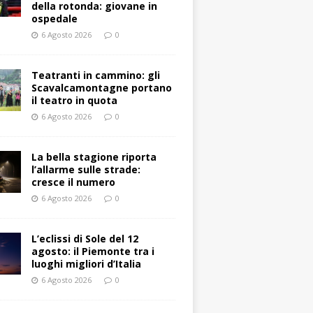
della rotonda: giovane in
ospedale
6 Agosto 2026
0
Teatranti in cammino: gli
Scavalcamontagne portano
il teatro in quota
6 Agosto 2026
0
La bella stagione riporta
l’allarme sulle strade:
cresce il numero
6 Agosto 2026
0
L’eclissi di Sole del 12
agosto: il Piemonte tra i
luoghi migliori d’Italia
6 Agosto 2026
0