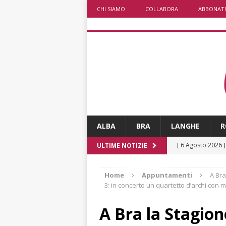
CHI SIAMO
COLLABORA
ABBONATI
ALBA
BRA
LANGHE
R
[ 6 Agosto 2026 
ULTIME NOTIZIE
terra e la comun
Home
Appuntamenti
A Br
[ 6 Agosto 2026 
3: in concerto un quartetto d’archi con
rotonda: giovan
A Bra la Stagio
[ 6 Agosto 2026 