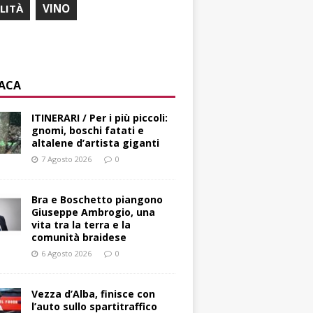
ILITÀ
VINO
ACA
ITINERARI / Per i più piccoli:
gnomi, boschi fatati e
altalene d’artista giganti
7 Agosto 2026
0
Bra e Boschetto piangono
Giuseppe Ambrogio, una
vita tra la terra e la
comunità braidese
6 Agosto 2026
0
Vezza d’Alba, finisce con
l’auto sullo spartitraffico