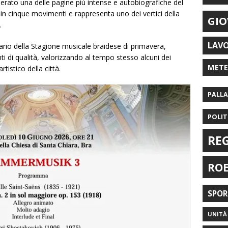
erato una delle pagine più intense e autobiografiche del
in cinque movimenti e rappresenta uno dei vertici della
GIO
.
LAV
ario della Stagione musicale braidese di primavera,
i di qualità, valorizzando al tempo stesso alcuni dei
MET
rtistico della città.
PALL
POLIT
RE
RO
SPO
UNITÀ 