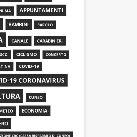
APPUNTAMENTI
PRIMA
I
BAMBINI
BAROLO
A
CANALE
CARABINIERI
CICLISMO
ASCO
CONCERTO
RTINA
COVID-19
ID-19 CORONAVIRUS
LTURA
CUNEO
ECONOMIA
METEO
ERO
IONE CRC (CASSA RISPARMIO DI CUNEO)