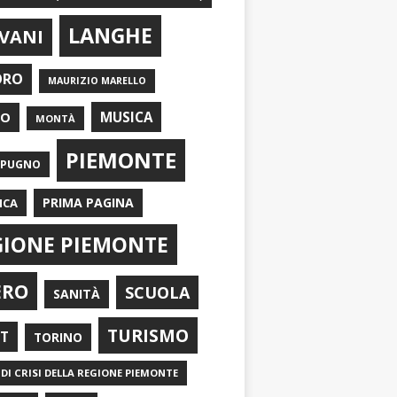
LANGHE
VANI
ORO
MAURIZIO MARELLO
EO
MUSICA
MONTÀ
PIEMONTE
APUGNO
PRIMA PAGINA
ICA
GIONE PIEMONTE
ERO
SCUOLA
SANITÀ
TURISMO
RT
TORINO
DI CRISI DELLA REGIONE PIEMONTE