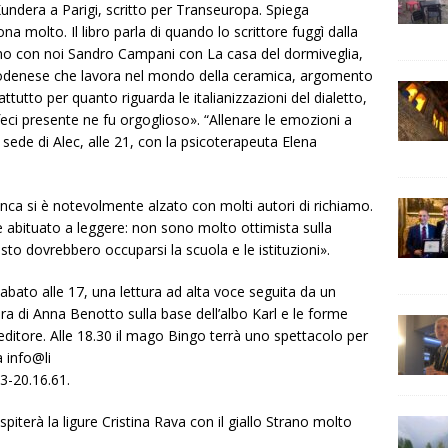
 Kundera a Parigi
, scritto per Transeuropa. Spiega
a molto. Il libro parla di quando lo scrittore fuggì dalla
emo con noi Sandro Campani con
La casa del dormiveglia
,
 Modenese che lavora nel mondo della ceramica, argomento
ttutto per quanto riguarda le italianizzazioni del dialetto,
feci presente ne fu orgoglioso».
“Allenare le emozioni a
a sede di Alec, alle 21, con la psicoterapeuta Elena
ianca si è notevolmente alzato con molti autori di richiamo.
 è abituato a leggere: non sono molto ottimista sulla
esto dovrebbero occuparsi la scuola e le istituzioni».
sabato alle 17, una lettura ad alta voce seguita da un
ura di Anna Benotto sulla base dell’albo
Karl e le forme
ditore. Alle 18.30 il mago Bingo terrà uno spettacolo per
 a
info@li
3-20.16.61.
spiterà la ligure Cristina Rava con il giallo
Strano molto