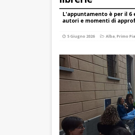
[ 8 Agosto 2026 
L'appuntamento è per il 6 e 
ALBA
autori e momenti di appr
[ 7 Agosto 2026 
[ 7 Agosto 2026 
5 Giugno 2026
Alba
,
Primo Pi
CRONACA
[ 7 Agosto 2026 
non cancellano i
[ 8 Agosto 2026 
visita al grattac