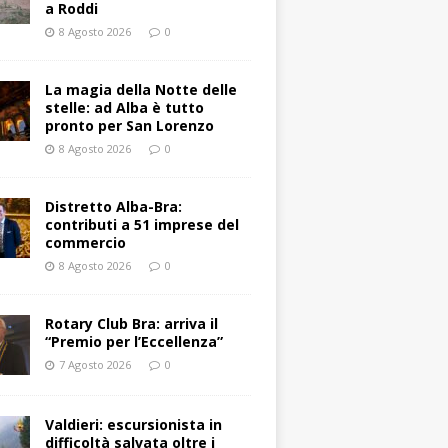
a Roddi
8 Agosto 2026
0
La magia della Notte delle
stelle: ad Alba è tutto
pronto per San Lorenzo
8 Agosto 2026
0
Distretto Alba-Bra:
contributi a 51 imprese del
commercio
8 Agosto 2026
0
Rotary Club Bra: arriva il
“Premio per l’Eccellenza”
7 Agosto 2026
0
Valdieri: escursionista in
difficoltà salvata oltre i