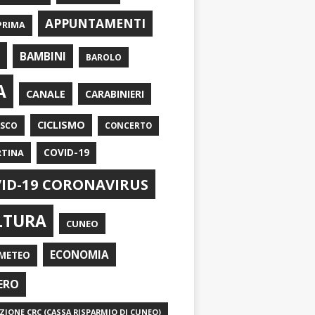
APPUNTAMENTI
PRIMA
I
BAMBINI
BAROLO
A
CANALE
CARABINIERI
CICLISMO
ASCO
CONCERTO
RTINA
COVID-19
ID-19 CORONAVIRUS
LTURA
CUNEO
ECONOMIA
METEO
ERO
IONE CRC (CASSA RISPARMIO DI CUNEO)