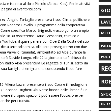
ta e ispirato al libro
Piccolo
(Aboca Kids). Per le attività
a pagina di
eventbrite.com
.
GIO
orre
, Angelo Tartaglia presenterà il suo
Clima, politiche e
LAV
 con Roberto Cavallo. Il programma della cooperativa
tri. Come specifica Marco Brighetti, «raccolgono un ampio
MET
 alle 18.30 ospiteremo Dario Bressanini, chimico e
u YouTube, il quale parlerà con Cloè Dalla Costa del suo
PALL
 dieta termodinamica
. Alla sera proseguiremo con due
lena Varvello (Guanda), ambientato ad Alba durante la
POLIT
sarà Davide Longo. Alle 22 la giornata sarà chiusa da
 con Radio Alba presenterà
Le ragazze di Tunisi
, edito da
RE
 sua famiglia di emigranti e, conoscendo il suo fare
RO
15 Milena Lazier presenterà il suo
Cora e il medaglione
). Secondo Brighetti «la Notte bianca delle librerie è un
SPO
vare il proprio spazio. E può essere l’occasione per
anche per i turisti».
UNITÀ 