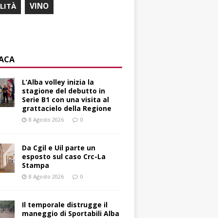
ILITÀ
VINO
ACA
L’Alba volley inizia la
stagione del debutto in
Serie B1 con una visita al
grattacielo della Regione
8 Agosto 2026
0
Da Cgil e Uil parte un
esposto sul caso Crc-La
Stampa
8 Agosto 2026
0
Il temporale distrugge il
maneggio di Sportabili Alba