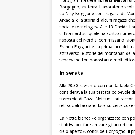
Il programma della
libreria Milton
di 
Borgogno, «si terrà il laboratorio scol
da Niky Boggione con i ragazzi dell’Ap
Arkadia: è la storia di alcuni ragazzi 
social e tecnologie». Alle 18 Davide L
di Bramard sul quale ha scritto numerosi
risposta del Nord al commissario Monta
Franco Faggiani e
La prima luce del ma
attraverso le storie dei montanari della
vendevano libri nonostante molti di lor
In serata
Alle 20.30 «avremo con noi Raffaele Ori
considerava la sua testata colpevole d
sterminio di Gaza. Nei suoi libri raccon
reti sociali facciano luce su certe cos
La Notte bianca «è organizzata con po
si attiva per fare arrivare gli autori co
cielo aperto», conclude Borgogno.
Il 