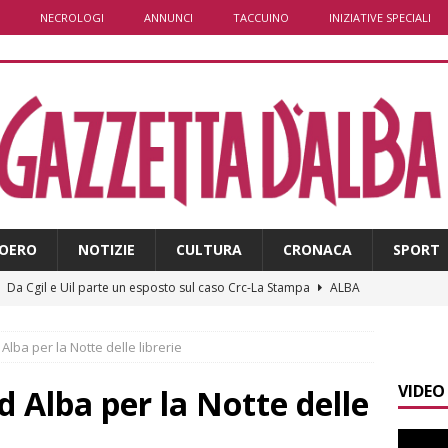
NECROLOGI
ANNUNCI
TACCUINO
INIZIATIVE SPECIALI
OERO
NOTIZIE
CULTURA
CRONACA
SPORT
]
Da Cgil e Uil parte un esposto sul caso Crc-La Stampa
ALBA
]
Il temporale distrugge il maneggio di Sportabili Alba a Roddi
 Alba per la Notte delle librerie
VIDEO
]
La magia della Notte delle stelle: ad Alba è tutto pronto per
d Alba per la Notte delle
LBA