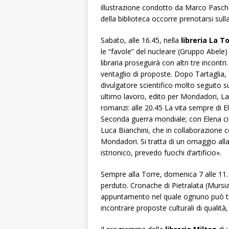
illustrazione condotto da Marco Paschet
della biblioteca occorre prenotarsi sull
Sabato, alle 16.45, nella
libreria La T
le “favole” del nucleare
(Gruppo Abele)
libraria proseguirà con altri tre incon
ventaglio di proposte. Dopo Tartaglia,
divulgatore scientifico molto seguito s
ultimo lavoro, edito per Mondadori,
La
romanzi: alle 20.45
La vita sempre
di E
Seconda guerra mondiale; con Elena ci 
Luca Bianchini, che in collaborazione
Mondadori. Si tratta di un omaggio alla
istrionico, prevedo fuochi d’artificio».
Sempre alla Torre, domenica 7 alle 11.
perduto. Cronache di Pietralata
(Mursia
appuntamento nel quale ognuno può tro
incontrare proposte culturali di qualità, 