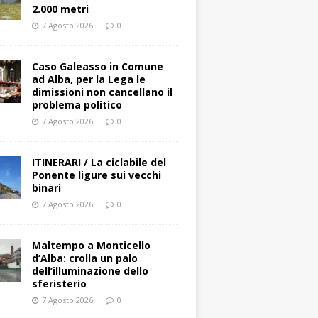
2.000 metri
7 Agosto 2026
0
Caso Galeasso in Comune
ad Alba, per la Lega le
dimissioni non cancellano il
problema politico
7 Agosto 2026
0
ITINERARI / La ciclabile del
Ponente ligure sui vecchi
binari
7 Agosto 2026
0
Maltempo a Monticello
d’Alba: crolla un palo
dell’illuminazione dello
sferisterio
7 Agosto 2026
0