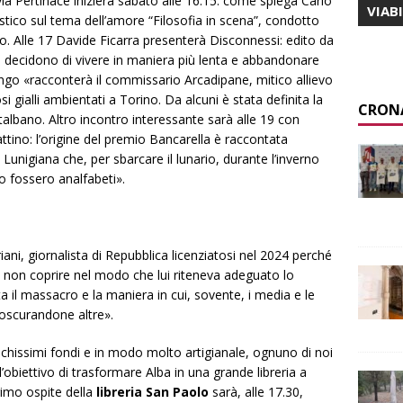
via Pertinace inizierà sabato alle 16.15: come spiega Carlo
VIAB
astico sul tema dell’amore “Filosofia in scena”, condotto
ro. Alle 17 Davide Ficarra presenterà
Disconnessi
: edito da
che decidono di vivere in maniera più lenta e abbandonare
ongo «racconterà il commissario Arcadipane, mitico allievo
 gialli ambientati a Torino. Da alcuni è stata definita la
CRON
lbano. Altro incontro interessante sarà alle 19 con
ttino
: l’origine del premio Bancarella è raccontata
 Lunigiana che, per sbarcare il lunario, durante l’inverno
o fossero analfabeti».
ani, giornalista di
Repubblica
licenziatosi nel 2024 perché
i non coprire nel modo che lui riteneva adeguato lo
ta il massacro e la maniera in cui, sovente, i media e le
e oscurandone altre».
chissimi fondi e in modo molto artigianale, ognuno di noi
n l’obiettivo di trasformare Alba in una grande libreria a
primo ospite della
libreria San Paolo
sarà, alle 17.30,