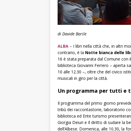
di Davide Barile
ALBA
–
I libri nella città che, in altri
contrario, è la
Notte bianca delle lib
16 è stata preparata dal Comune con i
biblioteca Giovanni Ferrero – aperta sab
10 alle 12.30 –, oltre che del civico i
musicali in giro per la città.
Un programma per tutti e 
Il programma del primo giorno prevede,
tribù dei raccontastorie
, laboratorio c
biblioteca ed Ente turismo presenterann
Giorgia Deiuri e
Il diritto di sudare la b
dell’Albese. Domenica, alle 10.30, la fo