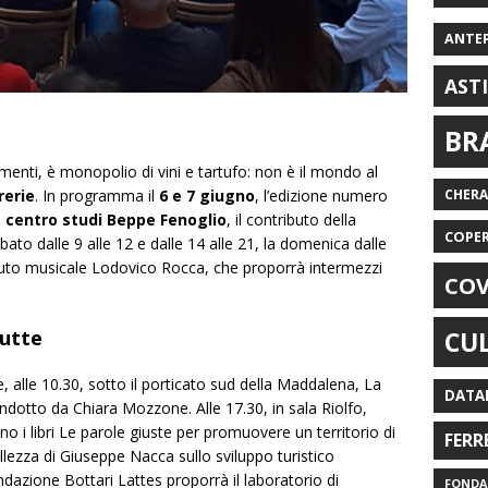
ANTE
AST
BR
 momenti, è monopolio di vini e tartufo: non è il mondo al
rerie
. In programma il
6 e 7 giugno
, l’edizione numero
CHER
l
centro studi Beppe Fenoglio
, il contributo della
COPE
ato dalle 9 alle 12 e dalle 14 alle 21, la
domenica dalle
stituto musicale Lodovico Rocca, che proporrà intermezzi
COV
tutte
CU
 alle 10.30, sotto il porticato sud della Maddalena,
La
DATA
ondotto da Chiara Mozzone. Alle 17.30, in sala Riolfo,
o i libri
Le parole giuste per promuovere un territorio
di
FERR
ellezza
di Giuseppe Nacca sullo sviluppo turistico
ndazione Bottari Lattes proporrà il laboratorio di
FONDAZ