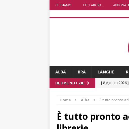
CHI SIAMO
COLLABORA
ABBONATI
ALBA
BRA
LANGHE
R
[ 8 Agosto 2026 
ULTIME NOTIZIE
[ 8 Agosto 2026 
Home
Alba
È tutto pronto ad
ALBA
[ 8 Agosto 2026 
È tutto pronto a
San Lorenzo
A
librerie