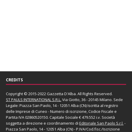
CREDITS
Copyright © 2015-2022 Gazzetta D'Alba. All Rights Reserved.
ST PAULS INTERNATIONAL S.R.L.
Via Giotto, 36 - 20145 Milano. Sede
Legale: Piazza San Paolo, 14 - 12051 Alba (CN) Iscritta al registro
delle Imprese di Cuneo - Numero di iscrizione, Codice Fiscale e
Partita IVA 02860520150. Capitale Sociale € 479.552 i.v. Società
soggetta a direzione e coordinamento di
Editoriale San Paolo
S.r.l.
-
Piazza San Paolo, 14 - 12051 Alba (CN) - P.IVA/Cod.fisc./Iscrizione