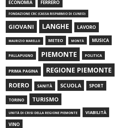
FERRERO
ECONOMIA
FONDAZIONE CRC (CASSA RISPARMIO DI CUNEO)
LANGHE
GIOVANI
LAVORO
METEO
MUSICA
MONTÀ
MAURIZIO MARELLO
PIEMONTE
POLITICA
PALLAPUGNO
REGIONE PIEMONTE
PRIMA PAGINA
ROERO
SCUOLA
SPORT
SANITÀ
TURISMO
TORINO
VIABILITÀ
UNITÀ DI CRISI DELLA REGIONE PIEMONTE
VINO