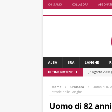
CHI SIAMO
COLLABORA
ABBONATI
ALBA
BRA
LANGHE
R
[ 8 Agosto 2026 
ULTIME NOTIZIE
rotatoria
ALB
Home
Cronaca
Uomo di 82 a
[ 8 Agosto 2026 
strade delle Langhe
LANGHE
Uomo di 82 anni
[ 8 Agosto 2026 