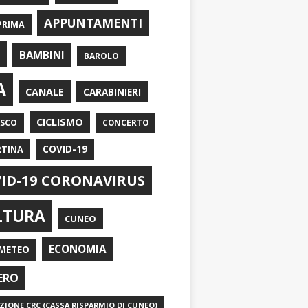
APPUNTAMENTI
PRIMA
I
BAMBINI
BAROLO
A
CANALE
CARABINIERI
CICLISMO
ASCO
CONCERTO
RTINA
COVID-19
ID-19 CORONAVIRUS
LTURA
CUNEO
ECONOMIA
METEO
ERO
IONE CRC (CASSA RISPARMIO DI CUNEO)