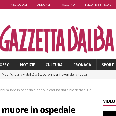
NECROLOGI
ANNUNCI
TACCUINO
INIZIATIVE SPECIALI
OERO
NOTIZIE
CULTURA
CRONACA
SPORT
]
Modifiche alla viabilità a Scaparoni per i lavori della nuova
A
nni muore in ospedale dopo la caduta dalla bicicletta sulle
]
ITINERARI / Trenta chilometri su due ruote lungo il Belbo
VIDEO
 muore in ospedale
]
Cuneo, stretta della Polizia: controlli, denunce e lotta al