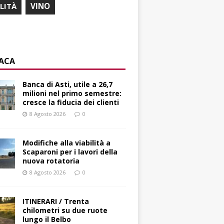
ILITÀ
VINO
ACA
Banca di Asti, utile a 26,7
milioni nel primo semestre:
cresce la fiducia dei clienti
8 Agosto 2026
0
Modifiche alla viabilità a
Scaparoni per i lavori della
nuova rotatoria
8 Agosto 2026
0
ITINERARI / Trenta
chilometri su due ruote
lungo il Belbo