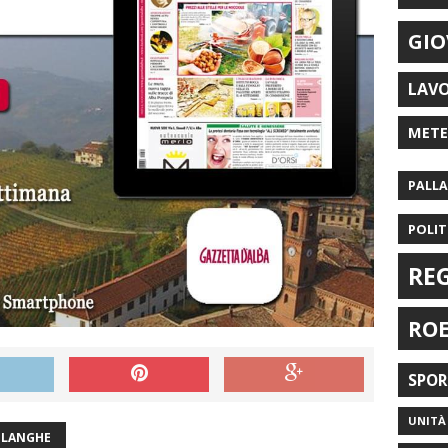
GIO
LAV
MET
PALL
POLIT
RE
RO
SPO
UNITÀ 
 LANGHE