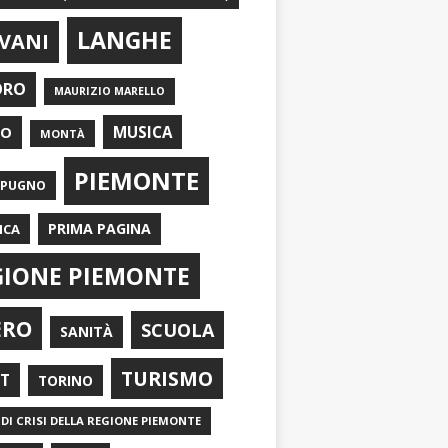
LANGHE
VANI
ORO
MAURIZIO MARELLO
EO
MUSICA
MONTÀ
PIEMONTE
APUGNO
PRIMA PAGINA
ICA
GIONE PIEMONTE
ERO
SCUOLA
SANITÀ
TURISMO
RT
TORINO
DI CRISI DELLA REGIONE PIEMONTE