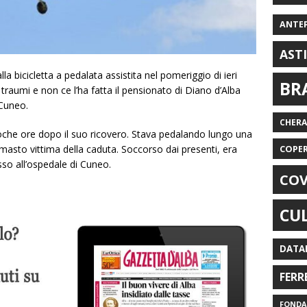
ANTE
AST
la bicicletta a pedalata assistita nel pomeriggio di ieri
BR
raumi e non ce l’ha fatta il pensionato di Diano d’Alba
 Cuneo.
CHER
oche ore dopo il suo ricovero. Stava pedalando lungo una
masto vittima della caduta. Soccorso dai presenti, era
COPE
sso all’ospedale di Cuneo.
COV
CU
DATA
FERR
FONDAZ