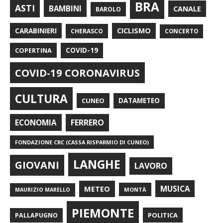
BRA
ASTI
BAMBINI
CANALE
BAROLO
CARABINIERI
CICLISMO
CHERASCO
CONCERTO
COPERTINA
COVID-19
COVID-19 CORONAVIRUS
CULTURA
CUNEO
DATAMETEO
FERRERO
ECONOMIA
FONDAZIONE CRC (CASSA RISPARMIO DI CUNEO)
LANGHE
GIOVANI
LAVORO
METEO
MUSICA
MONTÀ
MAURIZIO MARELLO
PIEMONTE
POLITICA
PALLAPUGNO