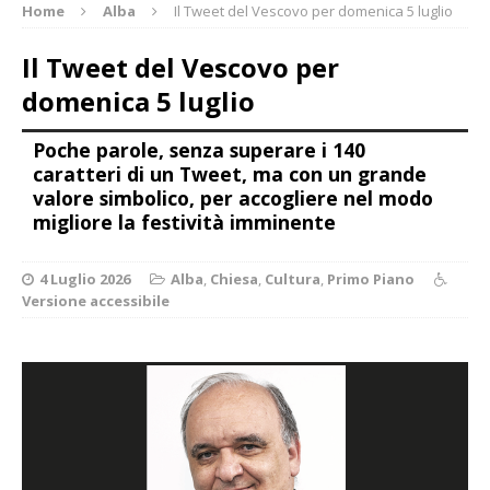
Home
Alba
Il Tweet del Vescovo per domenica 5 luglio
Il Tweet del Vescovo per
domenica 5 luglio
Poche parole, senza superare i 140
caratteri di un Tweet, ma con un grande
valore simbolico, per accogliere nel modo
migliore la festività imminente
4 Luglio 2026
Alba
,
Chiesa
,
Cultura
,
Primo Piano
Versione accessibile