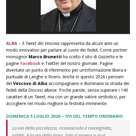
ALBA
– Il
Tweet del Vescovo
rappresenta da alcuni anni un
modo innovativo per parlare al cuore dei fedeli. Come
partner
monsignor
Marco Brunetti
ha scelto il sito di
Gazzetta
e le
pagine
Facebook
e Twitter del nostro giornale. Pagine
diventate un punto di riferimento per un’informazione libera e
puntuale di Langhe e Roero. Anche in questo 2026 i pensieri
del
Vescovo di Alba
accompagnano e illuminano la strada dei
fedeli della Diocesi albese. Poche parole, senza superare i 140
caratteri di un
Tweet
, ma con un grande valore simbolico, per
accogliere nel modo migliore la festività imminente.
DOMENICA 5 LUGLIO 2026 – XVI DEL TEMPO ORDINARIO
La via della piccolezza, riconosciuta e consegnata,
infatti, è la via della gioia. Solo il povero si può