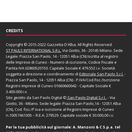
CREDITS
Copyright © 2015-2022 Gazzetta D'Alba. All Rights Reserved.
ST PAULS INTERNATIONAL S.R.L.
Via Giotto, 36 - 20145 Milano. Sede
Legale: Piazza San Paolo, 14 - 12051 Alba (CN) Iscritta al registro
delle Imprese di Cuneo - Numero di iscrizione, Codice Fiscale e
Partita IVA 02860520150. Capitale Sociale € 479.552 i.v. Società
soggetta a direzione e coordinamento di
Editoriale San Paolo
S.r.l.
-
Piazza San Paolo, 14 - 12051 Alba (CN) - P.IVA/Cod.fisc./Iscrizione
Registro Imprese di Cuneo 01660660042 - Capitale Sociale €
3.400.000 i.v.
Sito gestito da
San Paolo Digital
©
San Paolo Digital S.r.l.
, - Via
Giotto, 36 - Milano. Sede legale: Piazza San Paolo,14 - 12051 Alba
(CN), Cod. fisc./P.Iva e iscrizione al Registro Imprese di Cuneo
n.10057461005 – R.E.A. 279529. Capitale sociale € 30.000,00 i.v.
Per la tua pubblicità sul giornale:
A. Manzoni & C S.p.a.
tel