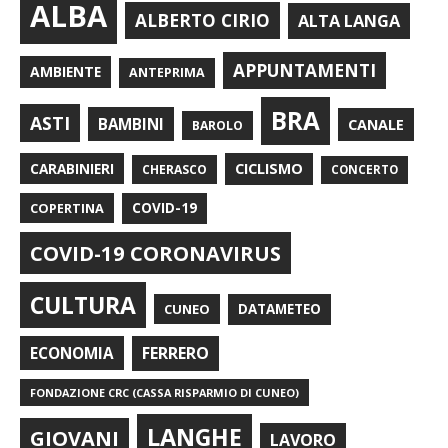
ALBA
ALBERTO CIRIO
ALTA LANGA
APPUNTAMENTI
AMBIENTE
ANTEPRIMA
BRA
ASTI
BAMBINI
CANALE
BAROLO
CARABINIERI
CICLISMO
CHERASCO
CONCERTO
COPERTINA
COVID-19
COVID-19 CORONAVIRUS
CULTURA
CUNEO
DATAMETEO
FERRERO
ECONOMIA
FONDAZIONE CRC (CASSA RISPARMIO DI CUNEO)
LANGHE
GIOVANI
LAVORO