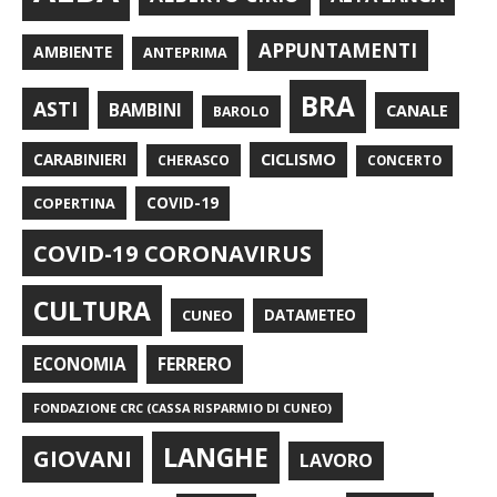
APPUNTAMENTI
AMBIENTE
ANTEPRIMA
BRA
ASTI
BAMBINI
CANALE
BAROLO
CARABINIERI
CICLISMO
CHERASCO
CONCERTO
COPERTINA
COVID-19
COVID-19 CORONAVIRUS
CULTURA
CUNEO
DATAMETEO
FERRERO
ECONOMIA
FONDAZIONE CRC (CASSA RISPARMIO DI CUNEO)
LANGHE
GIOVANI
LAVORO