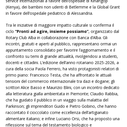
service internazionali a favore dell’ospedale di Kinangop
(Kenya), dei bambini non udenti di Betlemme e la Global Grant
in favore dell’ospedale pediatrico di Alessandria.
Tra le iniziative di maggiore impatto culturale si conferma il
ciclo
“Pronti ad agire, insieme possiamo”
, organizzato dal
Rotary Club Alba in collaborazione con Banca d’Alba. Gli
incontri, gratuiti e aperti al pubblico, rappresentano ormai un
appuntamento consolidato per favorire l’aggiornamento e il
confronto su temi di grande attualità, rivolgendosi a studenti,
docenti e cittadini. L’edizione dell’anno rotariano 2025-2026, a
cura della socia Paola Ferrero, ha visto protagonisti relatori di
primo piano: Francesco Testa, che ha affrontato le attuali
tensioni del commercio internazionale tra dazi e dogane; gli
scrittori Alice Basso e Maurizio Blini, con un incontro dedicato
alla letteratura gialla ambientata in Piemonte; Claudio Rabbia,
che ha guidato il pubblico in un viaggio sulla malattia del
Parkinson; gli imprenditori Guido e Pietro Gobino, che hanno
raccontato il cioccolato come eccellenza dell’artigianato
alimentare italiano; e infine Luciano Orsi, che ha proposto una
riflessione sul tema del testamento biologico e