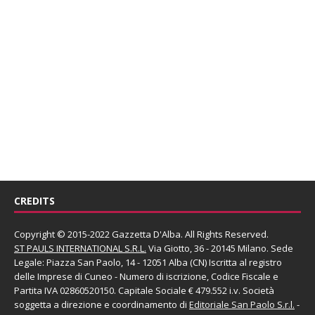
CREDITS
Copyright © 2015-2022 Gazzetta D'Alba. All Rights Reserved.
ST PAULS INTERNATIONAL S.R.L.
Via Giotto, 36 - 20145 Milano. Sede
Legale: Piazza San Paolo, 14 - 12051 Alba (CN) Iscritta al registro
delle Imprese di Cuneo - Numero di iscrizione, Codice Fiscale e
Partita IVA 02860520150. Capitale Sociale € 479.552 i.v. Società
soggetta a direzione e coordinamento di
Editoriale San Paolo
S.r.l.
-