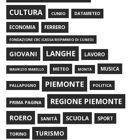
CULTURA
CUNEO
DATAMETEO
FERRERO
ECONOMIA
FONDAZIONE CRC (CASSA RISPARMIO DI CUNEO)
LANGHE
GIOVANI
LAVORO
METEO
MUSICA
MONTÀ
MAURIZIO MARELLO
PIEMONTE
POLITICA
PALLAPUGNO
REGIONE PIEMONTE
PRIMA PAGINA
ROERO
SCUOLA
SPORT
SANITÀ
TURISMO
TORINO