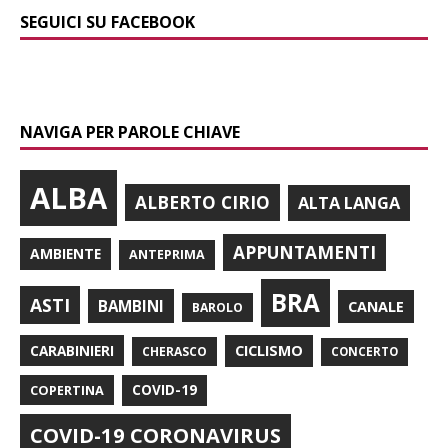
SEGUICI SU FACEBOOK
NAVIGA PER PAROLE CHIAVE
ALBA
ALBERTO CIRIO
ALTA LANGA
APPUNTAMENTI
AMBIENTE
ANTEPRIMA
BRA
ASTI
BAMBINI
CANALE
BAROLO
CARABINIERI
CICLISMO
CHERASCO
CONCERTO
COPERTINA
COVID-19
COVID-19 CORONAVIRUS