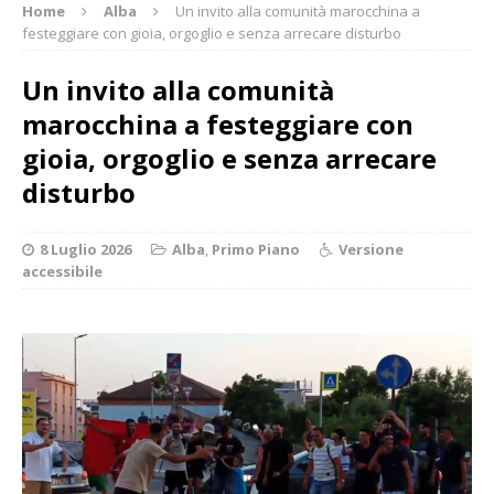
Home
Alba
Un invito alla comunità marocchina a
festeggiare con gioia, orgoglio e senza arrecare disturbo
Un invito alla comunità
marocchina a festeggiare con
gioia, orgoglio e senza arrecare
disturbo
8 Luglio 2026
Alba
,
Primo Piano
Versione
accessibile