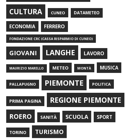
CULTURA
CUNEO
DATAMETEO
FERRERO
ECONOMIA
FONDAZIONE CRC (CASSA RISPARMIO DI CUNEO)
LANGHE
GIOVANI
LAVORO
METEO
MUSICA
MONTÀ
MAURIZIO MARELLO
PIEMONTE
POLITICA
PALLAPUGNO
REGIONE PIEMONTE
PRIMA PAGINA
ROERO
SCUOLA
SPORT
SANITÀ
TURISMO
TORINO