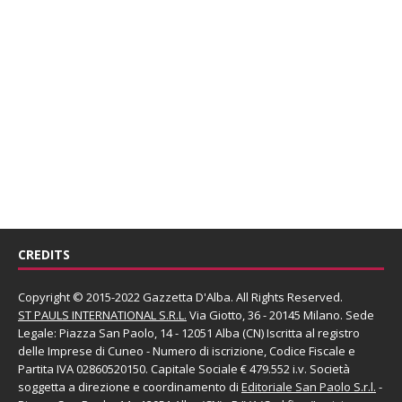
CREDITS
Copyright © 2015-2022 Gazzetta D'Alba. All Rights Reserved.
ST PAULS INTERNATIONAL S.R.L.
Via Giotto, 36 - 20145 Milano. Sede
Legale: Piazza San Paolo, 14 - 12051 Alba (CN) Iscritta al registro
delle Imprese di Cuneo - Numero di iscrizione, Codice Fiscale e
Partita IVA 02860520150. Capitale Sociale € 479.552 i.v. Società
soggetta a direzione e coordinamento di
Editoriale San Paolo
S.r.l.
-