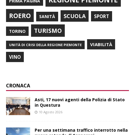
PRIMA PAGINA
ROERO
SCUOLA
SPORT
SANITÀ
TURISMO
TORINO
VIABILITÀ
UNITÀ DI CRISI DELLA REGIONE PIEMONTE
VINO
CRONACA
Asti, 17 nuovi agenti della Polizia di Stato
in Questura
10 Agosto 2026
Per una settimana traffico interrotto nella