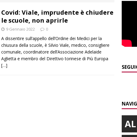
]
I turisti ad agosto riempiono Alba, ma per molti le vacanze
Covid: Viale, imprudente è chiudere
ALBA
le scuole, non aprirle
]
La serata delle stelle con il Rotary club Alba
ALBA
9 Gennaio 2022
0
]
Yoko Yamada la comicità che non cerca risposte ma invita a
A dissentire sull’appello dell’Ordine dei Medici per la
chiusura della scuole, è Silvio Viale, medico, consigliere
comunale, coordinatore dell’Associazione Adelaide
]
Pollenzo, l’acquedotto romano trova finalmente una “nuova
Aglietta e membro del Direttivo torinese di Più Europa
[…]
SEGUI
]
Emergenza incendi Piemonte: Azione propone due soluzioni a
e Regione
ALBA
NAVIG
AL