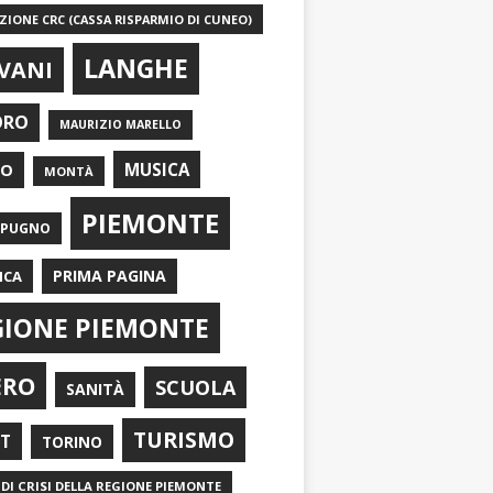
IONE CRC (CASSA RISPARMIO DI CUNEO)
LANGHE
VANI
ORO
MAURIZIO MARELLO
EO
MUSICA
MONTÀ
PIEMONTE
APUGNO
PRIMA PAGINA
ICA
GIONE PIEMONTE
ERO
SCUOLA
SANITÀ
TURISMO
RT
TORINO
DI CRISI DELLA REGIONE PIEMONTE