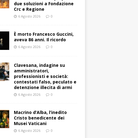
due soluzioni a Fondazione
Crc e Regione
6 Agosto 2026
0
È morto Francesco Guccini,
aveva 86 anni. Il ricordo
6 Agosto 2026
0
Clavesana, indagine su
amministratori,
professionisti e società:
contestati falso, peculato e
detenzione illecita di armi
6 Agosto 2026
0
Macrino d’Alba, l’inedito
Cristo benedicente dei
Musei Vaticani
6 Agosto 2026
0