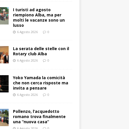
I turisti ad agosto
riempiono Alba, ma per
molti le vacanze sono un
lusso
6 Agosto 2026
0
La serata delle stelle con il
Rotary club Alba
6 Agosto 2026
0
Yoko Yamada la comicità
che non cerca risposte ma
invita a pensare
6 Agosto 2026
0
Pollenzo, l’acquedotto
romano trova finalmente
una “nuova casa”
6 Agosto 2026
0