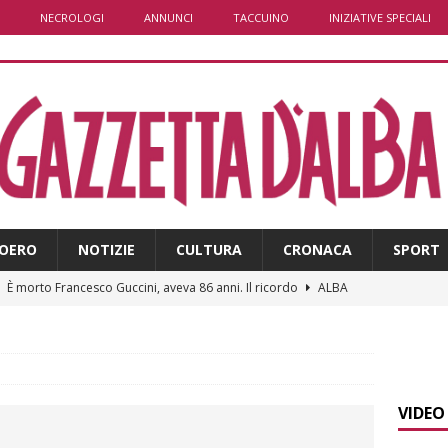
NECROLOGI
ANNUNCI
TACCUINO
INIZIATIVE SPECIALI
OERO
NOTIZIE
CULTURA
CRONACA
SPORT
]
È morto Francesco Guccini, aveva 86 anni. Il ricordo
ALBA
]
Clavesana, indagine su amministratori, professionisti e
ti falso, peculato e detenzione illecita di armi
CRONACA
]
Macrino d’Alba, l’inedito Cristo benedicente dei Musei Vaticani
VIDEO