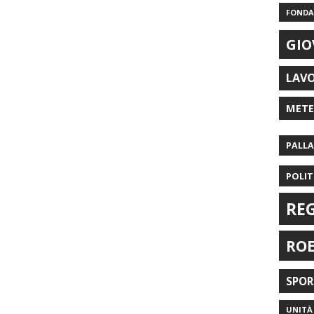
FONDAZ
GIO
LAV
MET
PALL
POLIT
RE
RO
SPO
UNITÀ 