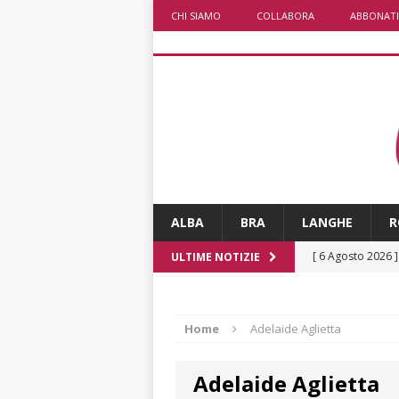
CHI SIAMO
COLLABORA
ABBONATI
ALBA
BRA
LANGHE
R
[ 6 Agosto 2026 
ULTIME NOTIZIE
[ 6 Agosto 2026 
società: contesta
Home
Adelaide Aglietta
[ 6 Agosto 2026 
Adelaide Aglietta
ARCHIVIO