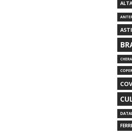
ALT
ANTE
AST
BR
CHER
COPE
COV
CU
DATA
FERR