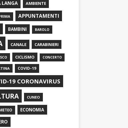
A LANGA
AMBIENTE
APPUNTAMENTI
PRIMA
I
BAMBINI
BAROLO
A
CANALE
CARABINIERI
CICLISMO
ASCO
CONCERTO
RTINA
COVID-19
ID-19 CORONAVIRUS
LTURA
CUNEO
ECONOMIA
METEO
ERO