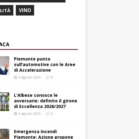
ILITÀ
VINO
ACA
Piemonte punta
sull’automotive con le Aree
di Accelerazione
6 Agosto 2026
0
L’Albese conosce le
avversarie: definito il girone
di Eccellenza 2026/2027
6 Agosto 2026
0
Emergenza incendi
Piemonte: Azione propone