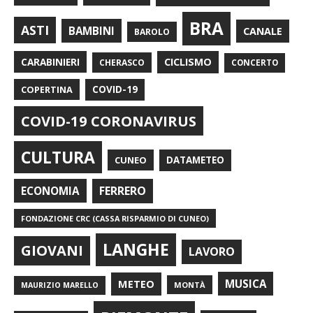
BRA
ASTI
BAMBINI
CANALE
BAROLO
CARABINIERI
CICLISMO
CHERASCO
CONCERTO
COPERTINA
COVID-19
COVID-19 CORONAVIRUS
CULTURA
CUNEO
DATAMETEO
FERRERO
ECONOMIA
FONDAZIONE CRC (CASSA RISPARMIO DI CUNEO)
LANGHE
GIOVANI
LAVORO
METEO
MUSICA
MONTÀ
MAURIZIO MARELLO