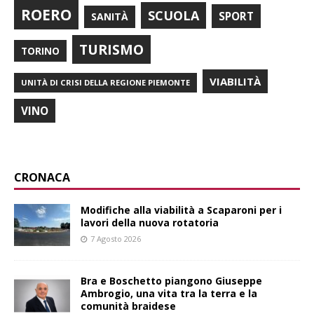
ROERO
SCUOLA
SPORT
SANITÀ
TURISMO
TORINO
VIABILITÀ
UNITÀ DI CRISI DELLA REGIONE PIEMONTE
VINO
CRONACA
Modifiche alla viabilità a Scaparoni per i
lavori della nuova rotatoria
7 Agosto 2026
Bra e Boschetto piangono Giuseppe
Ambrogio, una vita tra la terra e la
comunità braidese