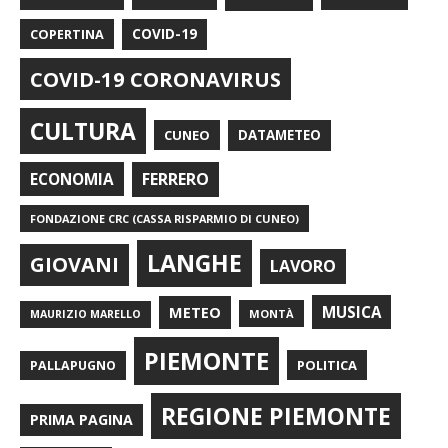
COPERTINA
COVID-19
COVID-19 CORONAVIRUS
CULTURA
CUNEO
DATAMETEO
FERRERO
ECONOMIA
FONDAZIONE CRC (CASSA RISPARMIO DI CUNEO)
LANGHE
GIOVANI
LAVORO
METEO
MUSICA
MONTÀ
MAURIZIO MARELLO
PIEMONTE
POLITICA
PALLAPUGNO
REGIONE PIEMONTE
PRIMA PAGINA