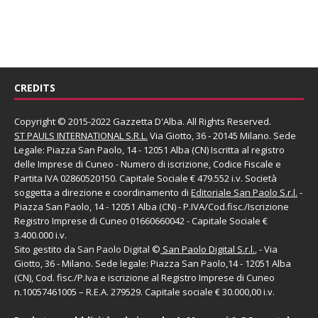
CREDITS
Copyright © 2015-2022 Gazzetta D'Alba. All Rights Reserved.
ST PAULS INTERNATIONAL S.R.L.
Via Giotto, 36 - 20145 Milano. Sede
Legale: Piazza San Paolo, 14 - 12051 Alba (CN) Iscritta al registro
delle Imprese di Cuneo - Numero di iscrizione, Codice Fiscale e
Partita IVA 02860520150. Capitale Sociale € 479.552 i.v. Società
soggetta a direzione e coordinamento di
Editoriale San Paolo
S.r.l.
-
Piazza San Paolo, 14 - 12051 Alba (CN) - P.IVA/Cod.fisc./Iscrizione
Registro Imprese di Cuneo 01660660042 - Capitale Sociale €
3.400.000 i.v.
Sito gestito da
San Paolo Digital
©
San Paolo Digital S.r.l.
, - Via
Giotto, 36 - Milano. Sede legale: Piazza San Paolo,14 - 12051 Alba
(CN), Cod. fisc./P.Iva e iscrizione al Registro Imprese di Cuneo
n.10057461005 – R.E.A. 279529. Capitale sociale € 30.000,00 i.v.