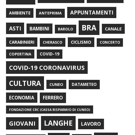
APPUNTAMENTI
AMBIENTE
ANTEPRIMA
BRA
ASTI
BAMBINI
CANALE
BAROLO
CARABINIERI
CICLISMO
CHERASCO
CONCERTO
COPERTINA
COVID-19
COVID-19 CORONAVIRUS
CULTURA
CUNEO
DATAMETEO
FERRERO
ECONOMIA
FONDAZIONE CRC (CASSA RISPARMIO DI CUNEO)
LANGHE
GIOVANI
LAVORO