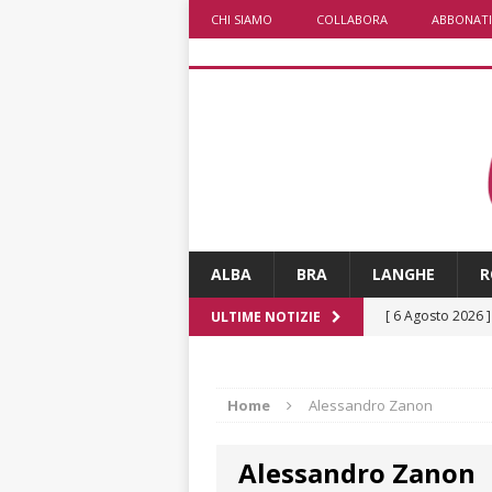
CHI SIAMO
COLLABORA
ABBONATI
ALBA
BRA
LANGHE
R
[ 6 Agosto 2026 
ULTIME NOTIZIE
numero
ALTRE
[ 6 Agosto 2026 
Home
Alessandro Zanon
ALTRE NOTIZI
Alessandro Zanon
[ 6 Agosto 2026 