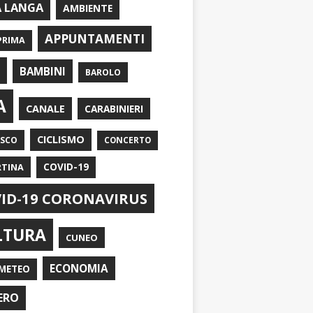
A LANGA
AMBIENTE
APPUNTAMENTI
PRIMA
I
BAMBINI
BAROLO
A
CANALE
CARABINIERI
CICLISMO
ASCO
CONCERTO
RTINA
COVID-19
ID-19 CORONAVIRUS
LTURA
CUNEO
ECONOMIA
METEO
ERO