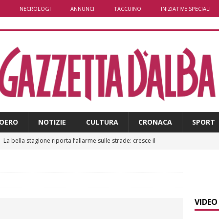
NECROLOGI
ANNUNCI
TACCUINO
INIZIATIVE SPECIALI
OERO
NOTIZIE
CULTURA
CRONACA
SPORT
]
La bella stagione riporta l’allarme sulle strade: cresce il
 NOTIZIE
]
Piemonte punta sull’automotive con le Aree di Accelerazione
E
VIDEO
]
Dimissioni in Consiglio comunale ad Alba, Galeasso lascia: