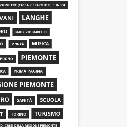
IONE CRC (CASSA RISPARMIO DI CUNEO)
LANGHE
VANI
ORO
MAURIZIO MARELLO
EO
MUSICA
MONTÀ
PIEMONTE
APUGNO
PRIMA PAGINA
ICA
GIONE PIEMONTE
ERO
SCUOLA
SANITÀ
TURISMO
RT
TORINO
DI CRISI DELLA REGIONE PIEMONTE