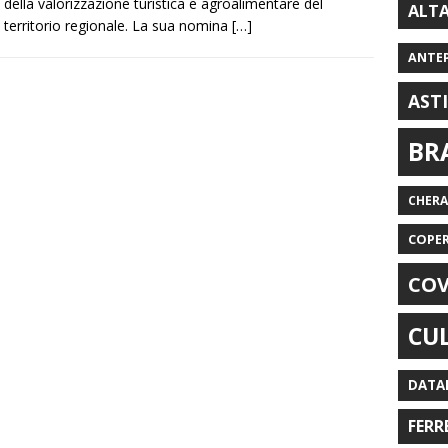
della valorizzazione turistica e agroalimentare del
ALT
territorio regionale. La sua nomina
[…]
ANTE
AST
BR
CHER
COPE
COV
CU
DATA
FERR