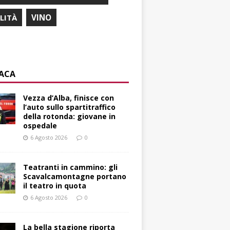
ILITÀ
VINO
ACA
Vezza d’Alba, finisce con
l’auto sullo spartitraffico
della rotonda: giovane in
ospedale
6 Agosto 2026
0
Teatranti in cammino: gli
Scavalcamontagne portano
il teatro in quota
6 Agosto 2026
0
La bella stagione riporta