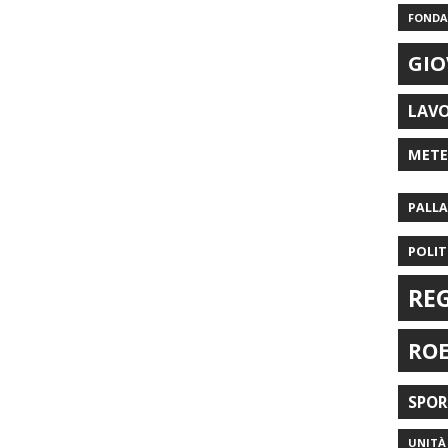
FONDAZ
GIO
LAV
MET
PALL
POLIT
RE
RO
SPO
UNITÀ 