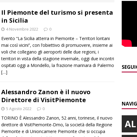
 d’interessi»
ALBA
Il Piemonte del turismo si presenta
]
ITINERARI / In gita a Infini.To, il sorprendente museo e
in Sicilia
collina di Pino torinese
ALBA
4 Novembre 2022
0
]
Incendio a Valdieri, trasferiti per precauzione gli scout
Evento “La Sicilia atterra in Piemonte – Territori lontani
BA
mai così vicini”, con l’obiettivo di promuovere, insieme ai
voli che collegano gli aeroporti delle due regioni, i
]
Palio di Asti, Andrea Calamassi confermato mossiere per
territori in vista della stagione invernale, oggi due incontri
ospitati oggi a Mondello, la frazione marinara di Palermo
ALTRE NOTIZIE
SEGUI
[…]
]
Nidi comunali: coinvolti 77 Comuni piemontesi, dalla Regione
o per ampliare gli orari dei servizi a parità di tariffa
BRA
Alessandro Zanon è il nuovo
]
Vezza d’Alba, finisce con l’auto sullo spartitraffico della
Direttore di VisitPiemonte
NAVIG
e in ospedale
CRONACA
5 Agosto 2022
0
TORINO È Alessandro Zanon, 52 anni, torinese, il nuovo
AL
direttore di VisitPiemonte-Dmo, la società della Regione
Piemonte e di Unioncamere Piemonte che si occupa