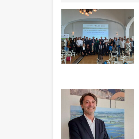
«Nessun conflitto
[ 6 Agosto 2026 
planetario sulla 
[ 6 Agosto 2026 
dell’Alba 7
AL
[ 6 Agosto 2026 
l’edizione 2026
[ 6 Agosto 2026 
1,5 milioni di eur
[ 6 Agosto 2026 
rotonda: giovan