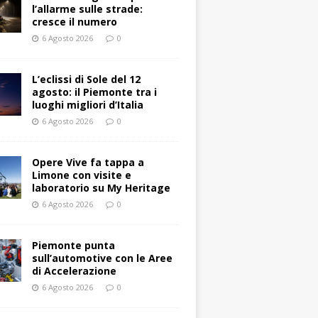
l’allarme sulle strade:
cresce il numero
6 Agosto 2026
0
L’eclissi di Sole del 12
agosto: il Piemonte tra i
luoghi migliori d’Italia
6 Agosto 2026
0
Opere Vive fa tappa a
Limone con visite e
laboratorio su My Heritage
6 Agosto 2026
0
Piemonte punta
sull’automotive con le Aree
di Accelerazione
6 Agosto 2026
0