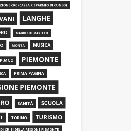
IONE CRC (CASSA RISPARMIO DI CUNEO)
LANGHE
VANI
ORO
MAURIZIO MARELLO
EO
MUSICA
MONTÀ
PIEMONTE
APUGNO
PRIMA PAGINA
ICA
GIONE PIEMONTE
ERO
SCUOLA
SANITÀ
TURISMO
RT
TORINO
DI CRISI DELLA REGIONE PIEMONTE