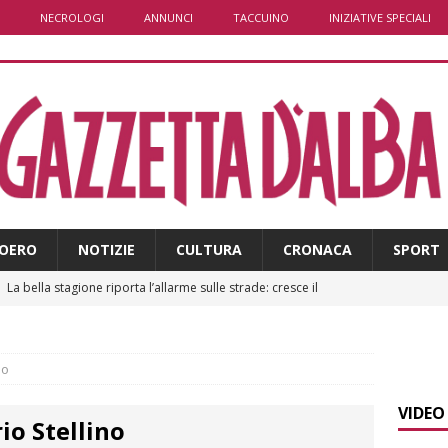
NECROLOGI
ANNUNCI
TACCUINO
INIZIATIVE SPECIALI
OERO
NOTIZIE
CULTURA
CRONACA
SPORT
]
La bella stagione riporta l’allarme sulle strade: cresce il
 NOTIZIE
]
Piemonte punta sull’automotive con le Aree di Accelerazione
no
E
VIDEO
io Stellino
]
Dimissioni in Consiglio comunale ad Alba, Galeasso lascia: