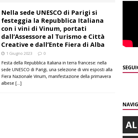
 d’interessi»
ALBA
Nella sede UNESCO di Parigi si
]
ITINERARI / In gita a Infini.To, il sorprendente museo e
festeggia la Repubblica Italiana
collina di Pino torinese
ALBA
con i vini di Vinum, portati
]
Incendio a Valdieri, trasferiti per precauzione gli scout
dall’Assessore al Turismo e Città
Creative e dall’Ente Fiera di Alba
BA
1 Giugno 2023
0
]
Palio di Asti, Andrea Calamassi confermato mossiere per
Festa della Repubblica Italiana in terra francese: nella
ALTRE NOTIZIE
SEGUI
sede UNESCO di Parigi, una selezione di vini esposti alla
Fiera Nazionale Vinum, manifestazione della primavera
]
Bra e Boschetto piangono Giuseppe Ambrogio, una vita tra la
albese
[…]
ità braidese
BRA
]
Vezza d’Alba, finisce con l’auto sullo spartitraffico della
NAVIG
e in ospedale
CRONACA
AL