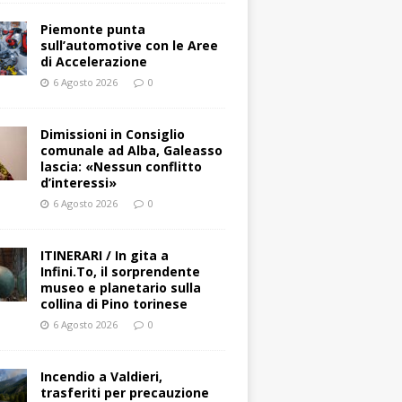
Piemonte punta
sull’automotive con le Aree
di Accelerazione
6 Agosto 2026
0
Dimissioni in Consiglio
comunale ad Alba, Galeasso
lascia: «Nessun conflitto
d’interessi»
6 Agosto 2026
0
ITINERARI / In gita a
Infini.To, il sorprendente
museo e planetario sulla
collina di Pino torinese
6 Agosto 2026
0
Incendio a Valdieri,
trasferiti per precauzione