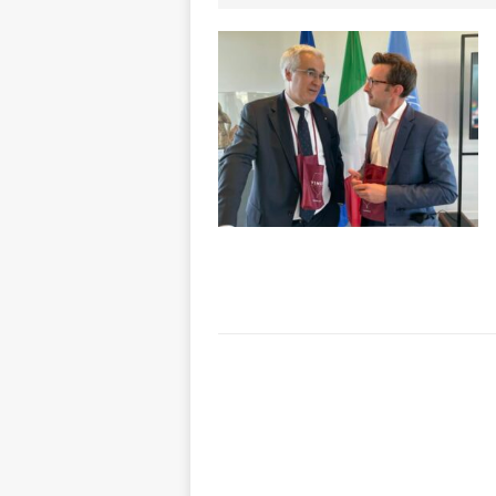
«Nessun conflitto
[ 6 Agosto 2026 
planetario sulla 
[ 6 Agosto 2026 
dell’Alba 7
AL
[ 6 Agosto 2026 
l’edizione 2026
[ 6 Agosto 2026 
terra e la comun
[ 6 Agosto 2026 
rotonda: giovan