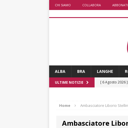
CHI SIAMO
COLLABORA
ABBONATI
ALBA
BRA
LANGHE
R
[ 6 Agosto 2026 
ULTIME NOTIZIE
numero
ALTRE
[ 6 Agosto 2026 
Home
Ambasciatore Liborio Stelli
ALTRE NOTIZI
Ambasciatore Libor
[ 6 Agosto 2026 