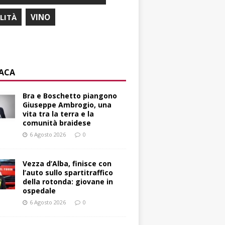
ILITÀ
VINO
ACA
Bra e Boschetto piangono
Giuseppe Ambrogio, una
vita tra la terra e la
comunità braidese
6 Agosto 2026
0
Vezza d’Alba, finisce con
l’auto sullo spartitraffico
della rotonda: giovane in
ospedale
6 Agosto 2026
0