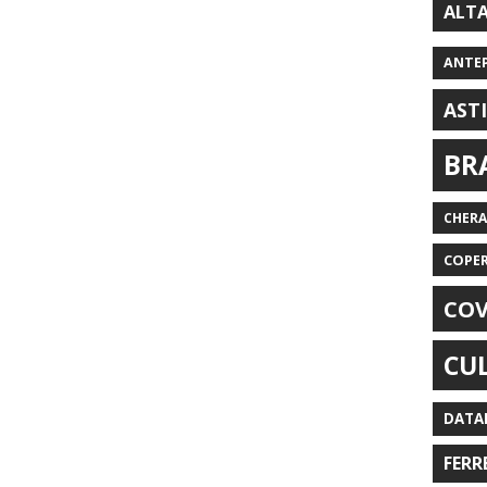
ALT
ANTE
AST
BR
CHER
COPE
COV
CU
DATA
FERR