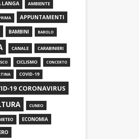
A LANGA
AMBIENTE
APPUNTAMENTI
PRIMA
I
BAMBINI
BAROLO
A
CANALE
CARABINIERI
CICLISMO
ASCO
CONCERTO
RTINA
COVID-19
ID-19 CORONAVIRUS
LTURA
CUNEO
ECONOMIA
METEO
ERO