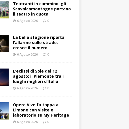
Teatranti in cammino: gli
Scavalcamontagne portano
il teatro in quota
6 Agosto 2026
0
La bella stagione riporta
l’allarme sulle strade:
cresce il numero
6 Agosto 2026
0
L’eclissi di Sole del 12
agosto: il Piemonte tra i
luoghi migliori d’Italia
6 Agosto 2026
0
Opere Vive fa tappa a
Limone con visite e
laboratorio su My Heritage
6 Agosto 2026
0