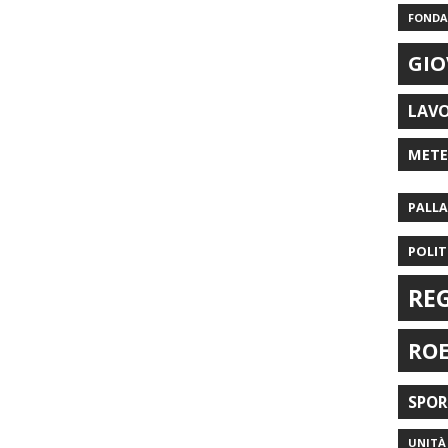
FONDAZ
GIO
LAV
MET
PALL
POLIT
RE
RO
SPO
UNITÀ 