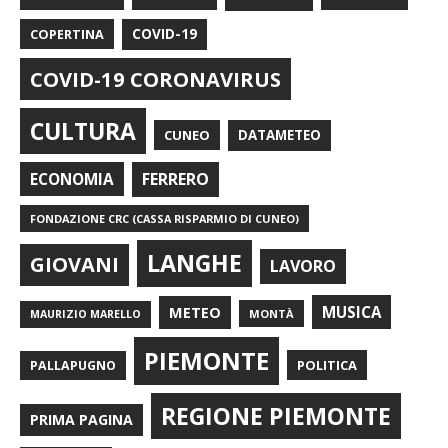
COPERTINA
COVID-19
COVID-19 CORONAVIRUS
CULTURA
CUNEO
DATAMETEO
FERRERO
ECONOMIA
FONDAZIONE CRC (CASSA RISPARMIO DI CUNEO)
LANGHE
GIOVANI
LAVORO
METEO
MUSICA
MONTÀ
MAURIZIO MARELLO
PIEMONTE
POLITICA
PALLAPUGNO
REGIONE PIEMONTE
PRIMA PAGINA