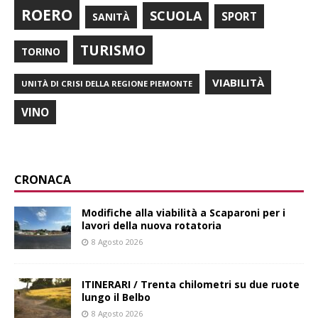
ROERO
SCUOLA
SPORT
SANITÀ
TURISMO
TORINO
VIABILITÀ
UNITÀ DI CRISI DELLA REGIONE PIEMONTE
VINO
CRONACA
Modifiche alla viabilità a Scaparoni per i
lavori della nuova rotatoria
8 Agosto 2026
ITINERARI / Trenta chilometri su due ruote
lungo il Belbo
8 Agosto 2026