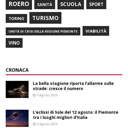
ROERO
SCUOLA
SPORT
SANITÀ
TURISMO
TORINO
VIABILITÀ
UNITÀ DI CRISI DELLA REGIONE PIEMONTE
VINO
CRONACA
La bella stagione riporta l’allarme sulle
strade: cresce il numero
6 Agosto 2026
L’eclissi di Sole del 12 agosto: il Piemonte
tra i luoghi migliori d’Italia
6 Agosto 2026