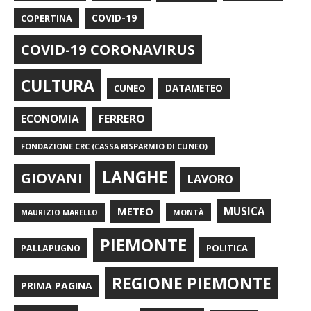
COPERTINA
COVID-19
COVID-19 CORONAVIRUS
CULTURA
CUNEO
DATAMETEO
FERRERO
ECONOMIA
FONDAZIONE CRC (CASSA RISPARMIO DI CUNEO)
LANGHE
GIOVANI
LAVORO
METEO
MUSICA
MONTÀ
MAURIZIO MARELLO
PIEMONTE
POLITICA
PALLAPUGNO
REGIONE PIEMONTE
PRIMA PAGINA