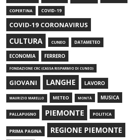
COPERTINA
COVID-19
COVID-19 CORONAVIRUS
CULTURA
CUNEO
DATAMETEO
FERRERO
ECONOMIA
FONDAZIONE CRC (CASSA RISPARMIO DI CUNEO)
LANGHE
GIOVANI
LAVORO
METEO
MUSICA
MONTÀ
MAURIZIO MARELLO
PIEMONTE
POLITICA
PALLAPUGNO
REGIONE PIEMONTE
PRIMA PAGINA