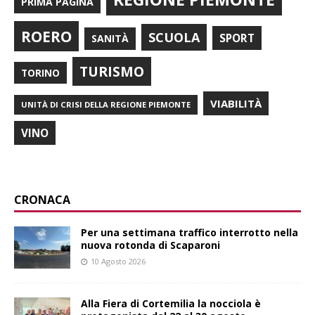
PRIMA PAGINA
ROERO
SCUOLA
SPORT
SANITÀ
TURISMO
TORINO
VIABILITÀ
UNITÀ DI CRISI DELLA REGIONE PIEMONTE
VINO
CRONACA
Per una settimana traffico interrotto nella
nuova rotonda di Scaparoni
10 Agosto 2026
Alla Fiera di Cortemilia la nocciola è