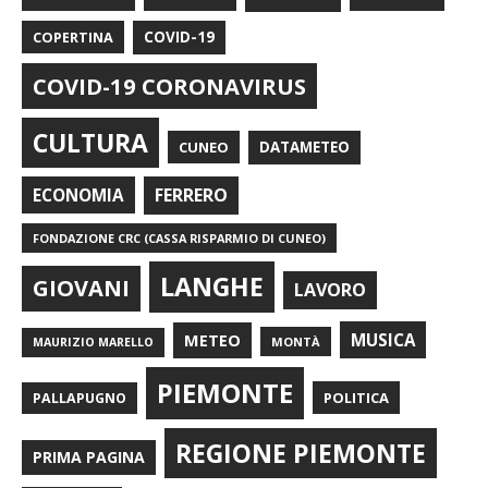
COPERTINA
COVID-19
COVID-19 CORONAVIRUS
CULTURA
CUNEO
DATAMETEO
FERRERO
ECONOMIA
FONDAZIONE CRC (CASSA RISPARMIO DI CUNEO)
LANGHE
GIOVANI
LAVORO
METEO
MUSICA
MONTÀ
MAURIZIO MARELLO
PIEMONTE
POLITICA
PALLAPUGNO
REGIONE PIEMONTE
PRIMA PAGINA