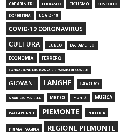
CARABINIERI
CICLISMO
CHERASCO
CONCERTO
COPERTINA
COVID-19
COVID-19 CORONAVIRUS
CULTURA
CUNEO
DATAMETEO
FERRERO
ECONOMIA
FONDAZIONE CRC (CASSA RISPARMIO DI CUNEO)
LANGHE
GIOVANI
LAVORO
METEO
MUSICA
MONTÀ
MAURIZIO MARELLO
PIEMONTE
POLITICA
PALLAPUGNO
REGIONE PIEMONTE
PRIMA PAGINA