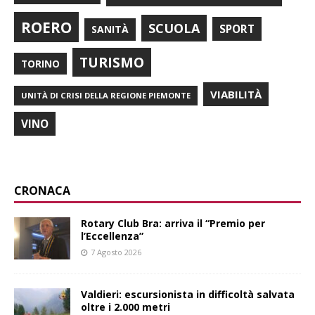
ROERO
SCUOLA
SPORT
SANITÀ
TURISMO
TORINO
VIABILITÀ
UNITÀ DI CRISI DELLA REGIONE PIEMONTE
VINO
CRONACA
Rotary Club Bra: arriva il “Premio per
l’Eccellenza”
7 Agosto 2026
Valdieri: escursionista in difficoltà salvata
oltre i 2.000 metri