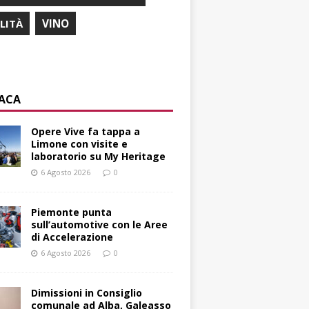
ILITÀ
VINO
ACA
Opere Vive fa tappa a
Limone con visite e
laboratorio su My Heritage
6 Agosto 2026
0
Piemonte punta
sull’automotive con le Aree
di Accelerazione
6 Agosto 2026
0
Dimissioni in Consiglio
comunale ad Alba, Galeasso