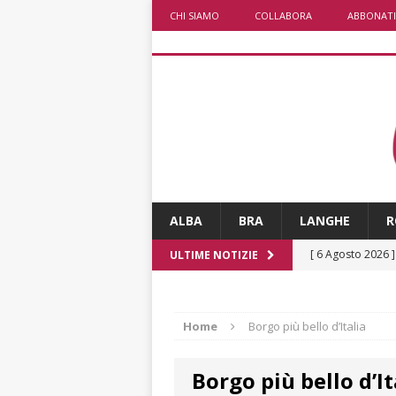
CHI SIAMO
COLLABORA
ABBONATI
ALBA
BRA
LANGHE
R
[ 6 Agosto 2026 
ULTIME NOTIZIE
1,5 milioni di eur
[ 6 Agosto 2026 
Home
Borgo più bello d’Italia
ALTRE NOTIZI
Borgo più bello d’It
[ 6 Agosto 2026 