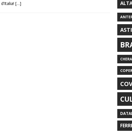
ALT
d’Italia!
[…]
ANTE
AST
BR
CHER
COPE
COV
CU
DATA
FERR