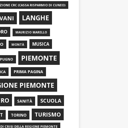
IONE CRC (CASSA RISPARMIO DI CUNEO)
LANGHE
VANI
ORO
MAURIZIO MARELLO
EO
MUSICA
MONTÀ
PIEMONTE
APUGNO
PRIMA PAGINA
ICA
GIONE PIEMONTE
ERO
SCUOLA
SANITÀ
TURISMO
RT
TORINO
DI CRISI DELLA REGIONE PIEMONTE