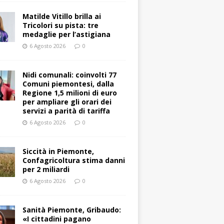
Matilde Vitillo brilla ai
Tricolori su pista: tre
medaglie per l’astigiana
6 Agosto 2026
0
Nidi comunali: coinvolti 77
Comuni piemontesi, dalla
Regione 1,5 milioni di euro
per ampliare gli orari dei
servizi a parità di tariffa
6 Agosto 2026
0
Siccità in Piemonte,
Confagricoltura stima danni
per 2 miliardi
6 Agosto 2026
0
Sanità Piemonte, Gribaudo:
«I cittadini pagano