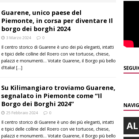
E
Guarene, unico paese del
]
Piemonte punta sull’automotive con le Aree di Accelerazione
Piemonte, in corsa per diventare Il
E
borgo dei borghi 2024
]
Dimissioni in Consiglio comunale ad Alba, Galeasso lascia:
3 Marzo 2024
0
 d’interessi»
ALBA
Il centro storico di Guarene è uno dei più eleganti, intatti
e tipici delle colline del Roero con vie tortuose, chiese,
]
ITINERARI / In gita a Infini.To, il sorprendente museo e
palazzi e monumenti… Votate Guarene, il Borgo più bello
collina di Pino torinese
ALBA
d’Italia!
[…]
SEGUI
]
Incendio a Valdieri, trasferiti per precauzione gli scout
Su Kilimangiaro troviamo Guarene,
BA
segnalato in Piemonte come “Il
]
Palio di Asti, Andrea Calamassi confermato mossiere per
Borgo dei Borghi 2024”
NAVIG
ALTRE NOTIZIE
25 Febbraio 2024
0
Il centro storico di Guarene è uno dei più eleganti, intatti
AL
e tipici delle colline del Roero con vie tortuose, chiese,
palazzi e monumenti… Votate Guarene, il Borgo più bello