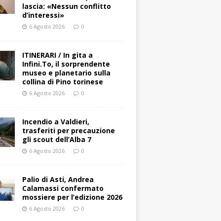
lascia: «Nessun conflitto
d’interessi»
6 Agosto 2026
0
ITINERARI / In gita a
Infini.To, il sorprendente
museo e planetario sulla
collina di Pino torinese
6 Agosto 2026
0
Incendio a Valdieri,
trasferiti per precauzione
gli scout dell’Alba 7
6 Agosto 2026
0
Palio di Asti, Andrea
Calamassi confermato
mossiere per l’edizione 2026
6 Agosto 2026
0