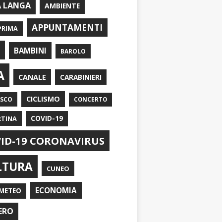
A LANGA
AMBIENTE
APPUNTAMENTI
PRIMA
I
BAMBINI
BAROLO
A
CANALE
CARABINIERI
CICLISMO
ASCO
CONCERTO
RTINA
COVID-19
ID-19 CORONAVIRUS
LTURA
CUNEO
ECONOMIA
METEO
ERO