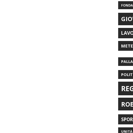
FONDAZ
GIO
LAV
MET
PALL
POLIT
RE
RO
SPO
UNITÀ 