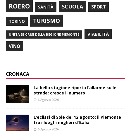
ROERO
SCUOLA
SPORT
SANITÀ
TURISMO
TORINO
VIABILITÀ
UNITÀ DI CRISI DELLA REGIONE PIEMONTE
VINO
CRONACA
La bella stagione riporta l’allarme sulle
strade: cresce il numero
6 Agosto 2026
L’eclissi di Sole del 12 agosto: il Piemonte
tra i luoghi migliori d’Italia
6 Agosto 2026