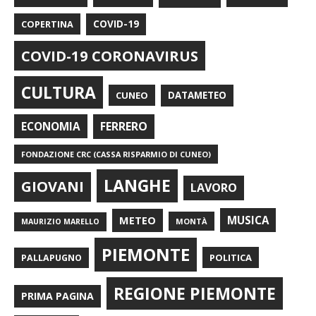
COPERTINA
COVID-19
COVID-19 CORONAVIRUS
CULTURA
CUNEO
DATAMETEO
FERRERO
ECONOMIA
FONDAZIONE CRC (CASSA RISPARMIO DI CUNEO)
LANGHE
GIOVANI
LAVORO
METEO
MUSICA
MONTÀ
MAURIZIO MARELLO
PIEMONTE
POLITICA
PALLAPUGNO
REGIONE PIEMONTE
PRIMA PAGINA