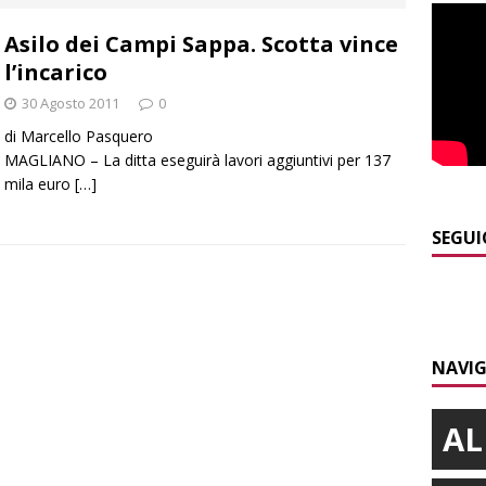
]
Distretto Alba-Bra: contributi a 51 imprese del commercio
Asilo dei Campi Sappa. Scotta vince
l’incarico
]
Rotary Club Bra: arriva il “Premio per l’Eccellenza”
BRA
30 Agosto 2011
0
]
Valdieri: escursionista in difficoltà salvata oltre i 2.000 metri
di Marcello Pasquero
MAGLIANO – La ditta eseguirà lavori aggiuntivi per 137
mila euro
[…]
]
Caso Galeasso in Comune ad Alba, per la Lega le dimissioni
l problema politico
ALBA
SEGUI
]
L’Alba volley inizia la stagione del debutto in Serie B1 con una
ielo della Regione
ALBA
NAVIG
AL