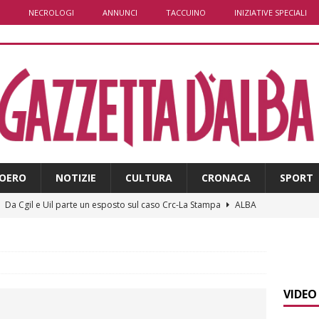
NECROLOGI
ANNUNCI
TACCUINO
INIZIATIVE SPECIALI
OERO
NOTIZIE
CULTURA
CRONACA
SPORT
]
Da Cgil e Uil parte un esposto sul caso Crc-La Stampa
ALBA
]
Il temporale distrugge il maneggio di Sportabili Alba a Roddi
]
La magia della Notte delle stelle: ad Alba è tutto pronto per
VIDEO
LBA