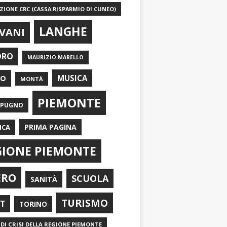
IONE CRC (CASSA RISPARMIO DI CUNEO)
LANGHE
VANI
ORO
MAURIZIO MARELLO
EO
MUSICA
MONTÀ
PIEMONTE
APUGNO
PRIMA PAGINA
ICA
GIONE PIEMONTE
ERO
SCUOLA
SANITÀ
TURISMO
RT
TORINO
DI CRISI DELLA REGIONE PIEMONTE