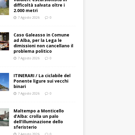
difficoltà salvata oltre i
2.000 metri
7 Agosto 2026
0
Caso Galeasso in Comune
ad Alba, per la Lega le
dimissioni non cancellano il
problema politico
7 Agosto 2026
0
ITINERARI / La ciclabile del
Ponente ligure sui vecchi
binari
7 Agosto 2026
0
Maltempo a Monticello
d’Alba: crolla un palo
dell’illuminazione dello
sferisterio
7 Agosto 2026
0