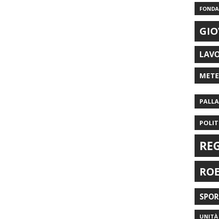
FONDAZ
GIO
LAV
MET
PALL
POLIT
RE
RO
SPO
UNITÀ 