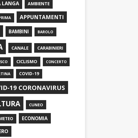
A LANGA
AMBIENTE
APPUNTAMENTI
PRIMA
I
BAMBINI
BAROLO
A
CANALE
CARABINIERI
CICLISMO
ASCO
CONCERTO
RTINA
COVID-19
ID-19 CORONAVIRUS
LTURA
CUNEO
ECONOMIA
METEO
ERO