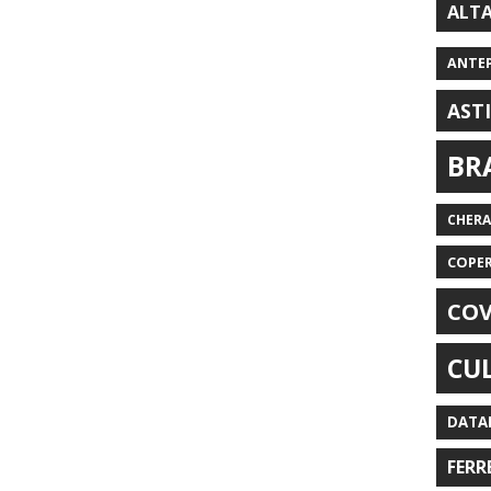
ALT
ANTE
AST
BR
CHER
COPE
COV
CU
DATA
FERR