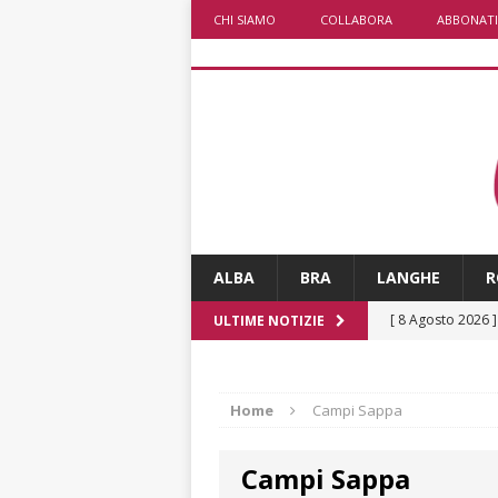
CHI SIAMO
COLLABORA
ABBONATI
ALBA
BRA
LANGHE
R
[ 8 Agosto 2026 
ULTIME NOTIZIE
[ 8 Agosto 2026 
ALBA
Home
Campi Sappa
[ 8 Agosto 2026 
Campi Sappa
San Lorenzo
A