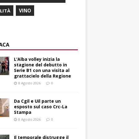
ILITÀ
VINO
ACA
L’Alba volley inizia la
stagione del debutto in
Serie B1 con una visita al
grattacielo della Regione
8 Agosto 2026
0
Da Cgil e Uil parte un
esposto sul caso Crc-La
Stampa
8 Agosto 2026
0
Il temporale distrugge il