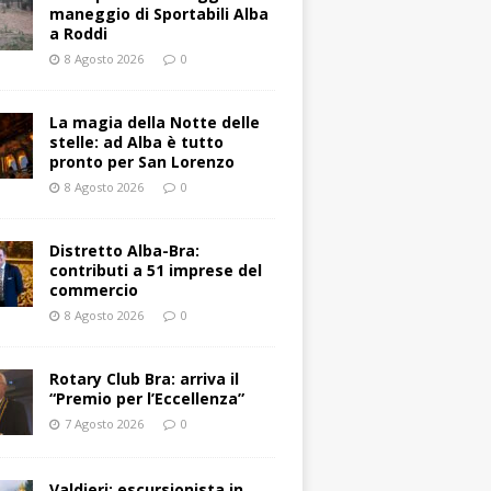
maneggio di Sportabili Alba
a Roddi
8 Agosto 2026
0
La magia della Notte delle
stelle: ad Alba è tutto
pronto per San Lorenzo
8 Agosto 2026
0
Distretto Alba-Bra:
contributi a 51 imprese del
commercio
8 Agosto 2026
0
Rotary Club Bra: arriva il
“Premio per l’Eccellenza”
7 Agosto 2026
0
Valdieri: escursionista in