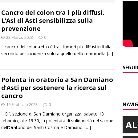
curezza
BRA
Cancro del colon tra i più diffusi.
]
Serie D, secondo test per il Bra Calcio: sfida con la Sanremese
L’Asl di Asti sensibilizza sulla
prevenzione
]
ITINERARI / Valle Varaita: camminare in compagnia dei
23 Marzo 2023
0
folletti dispettosi
ALTRE NOTIZIE
Il cancro del colon-retto è tra i tumori più diffusi in Italia,
secondo per incidenza solo a quello della mammella
[…]
]
Incidente in viale Madonna dei Fiori a Bra, un ferito a Verduno
SEGUI
]
Tangenziale di Alba chiusa a Mogliasso verso Asti per
Polenta in oratorio a San Damiano
d’Asti per sostenere la ricerca sul
iere laterali
ALBA
cancro
]
Piemonte Film TV Fund: 13 progetti finanziati con 4 milioni
NAVIG
16 Febbraio 2023
0
Il Cif, sezione di San Damiano organizza, sabato 18
febbraio, alle 19.30, la polentata di solidarietà nel salone
AL
dell’Oratorio dei Santi Cosma e Damiano.
[…]