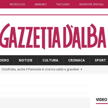
NECROLOGI
ANNUNCI
TACCUINO
INIZIATIVE SPECIALI
OERO
NOTIZIE
CULTURA
CRONACA
SPORT
]
Ortofrutta, anche il Piemonte in crisi tra caldo e grandine
]
Aib Piemonte in Calabria: prosegue la missione contro gli
 NOTIZIE
VIDEO
]
Sulla provinciale 661 tra Sanfrè e Bra nuova segnaletica per