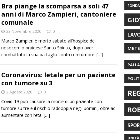
Bra piange la scomparsa a soli 47
FONDAZ
anni di Marco Zampieri, cantoniere
GIO
comunale
23 Novembre 2020
0
LAV
Marco Zampieri è morto sabato all’hospice del
nosocomio braidese Santo Spirito, dopo aver
MET
combattuto la sua battaglia contro un tumore.
[…]
PALL
Coronavirus: letale per un paziente
POLIT
con tumore su 3
RE
2 Agosto 2020
0
Covid-19 può causare la morte di un paziente con
RO
tumore su tre e il rischio raddoppia negli uomini, oltre ad
aumentare con l’età.
[…]
SPO
UNITÀ 