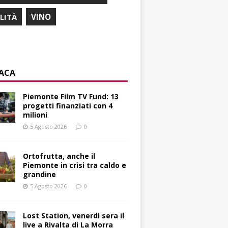
ILITÀ
VINO
ACA
Piemonte Film TV Fund: 13
progetti finanziati con 4
milioni
5 Agosto 2026
0
Ortofrutta, anche il
Piemonte in crisi tra caldo e
grandine
5 Agosto 2026
0
Lost Station, venerdì sera il
live a Rivalta di La Morra