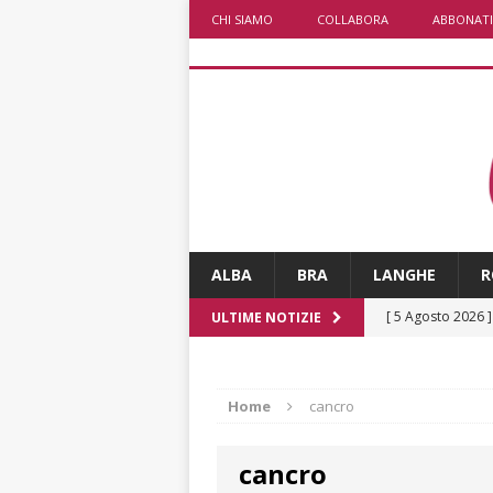
CHI SIAMO
COLLABORA
ABBONATI
ALBA
BRA
LANGHE
R
[ 5 Agosto 2026 
ULTIME NOTIZIE
ALTRE NOTIZIE
[ 5 Agosto 2026 
Home
cancro
incendi
ALTRE
cancro
[ 5 Agosto 2026 