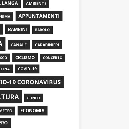
A LANGA
AMBIENTE
APPUNTAMENTI
PRIMA
I
BAMBINI
BAROLO
A
CANALE
CARABINIERI
CICLISMO
ASCO
CONCERTO
RTINA
COVID-19
ID-19 CORONAVIRUS
LTURA
CUNEO
ECONOMIA
METEO
ERO