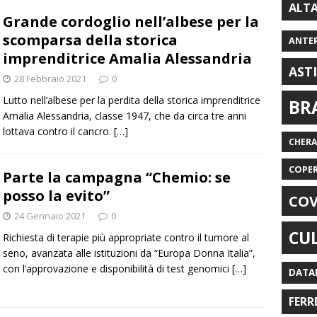
ALT
Grande cordoglio nell’albese per la
scomparsa della storica
ANTE
imprenditrice Amalia Alessandria
AST
28 Febbraio 2021
0
Lutto nell’albese per la perdita della storica imprenditrice
BR
Amalia Alessandria, classe 1947, che da circa tre anni
lottava contro il cancro.
[…]
CHER
COPE
Parte la campagna “Chemio: se
posso la evito”
COV
24 Gennaio 2021
0
CU
Richiesta di terapie più appropriate contro il tumore al
seno, avanzata alle istituzioni da “Europa Donna Italia”,
con l’approvazione e disponibilità di test genomici
[…]
DATA
FERR