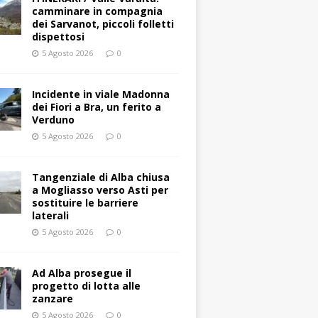
camminare in compagnia
dei Sarvanot, piccoli folletti
dispettosi
5 Agosto 2026
0
Incidente in viale Madonna
dei Fiori a Bra, un ferito a
Verduno
5 Agosto 2026
0
Tangenziale di Alba chiusa
a Mogliasso verso Asti per
sostituire le barriere
laterali
5 Agosto 2026
0
Ad Alba prosegue il
progetto di lotta alle
zanzare
5 Agosto 2026
0