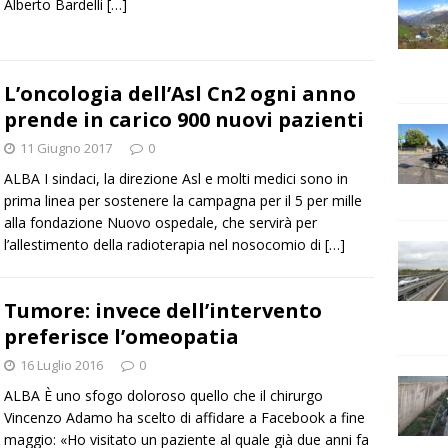
Alberto Bardelli
[…]
L’oncologia dell’Asl Cn2 ogni anno
prende in carico 900 nuovi pazienti
11 Giugno 2017
0
ALBA I sindaci, la direzione Asl e molti medici sono in
prima linea per sostenere la campagna per il 5 per mille
alla fondazione Nuovo ospedale, che servirà per
l’allestimento della radioterapia nel nosocomio di
[…]
Tumore: invece dell’intervento
preferisce l’omeopatia
16 Luglio 2016
0
ALBA È uno sfogo doloroso quello che il chirurgo
Vincenzo Adamo ha scelto di affidare a Facebook a fine
maggio: «Ho visitato un paziente al quale già due anni fa