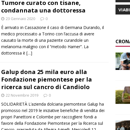
Tumore curato con tisane,
condannata una dottoressa
VIAB
23 Gennaio 2020
0
È arrivato in Cassazione il caso di Germana Durando, il
medico processato a Torino con l’accusa di avere
causato la morte di una paziente curandole un
CRON
melanoma maligno con il “metodo Hamer”. La
dottoressa è
[…]
Galup dona 25 mila euro alla
Fondazione piemontese per la
ricerca sul cancro di Candiolo
22 Novembre 2019
0
SOLIDARIETÀ L’azienda dolciaria piemontese Galup ha
promosso nel 2019 le iniziative benefiche di vendita dei
propri Panettoni e Colombe per raccogliere fondi a
favore della Fondazione Piemontese per la Ricerca sul
Cancro, presieduta da Allegra Agnelli. Mercoledì 12