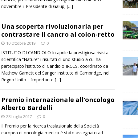
novembre il Presidente di Galup,
[…]
Una scoperta rivoluzionaria per
contrastare il cancro al colon-retto
10 Ottobre 2019
0
ISTITUTO DI CANDIOLO In aprile la prestigiosa rivista
scientifica “Nature” i risultati di uno studio a cui ha
partecipato l’Istituto di Candiolo IRCCS, coordinato da
Mathew Garnett del Sanger Institute di Cambridge, nel
Regno Unito. L’importante
[…]
Premio internazionale all’oncologo
Alberto Bardelli
28 Luglio 2017
0
Il Premio per la ricerca traslazionale della Società
europea di oncologia medica è stato assegnato ad