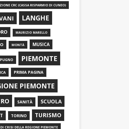
IONE CRC (CASSA RISPARMIO DI CUNEO)
LANGHE
VANI
ORO
MAURIZIO MARELLO
EO
MUSICA
MONTÀ
PIEMONTE
APUGNO
PRIMA PAGINA
ICA
GIONE PIEMONTE
ERO
SCUOLA
SANITÀ
TURISMO
RT
TORINO
DI CRISI DELLA REGIONE PIEMONTE