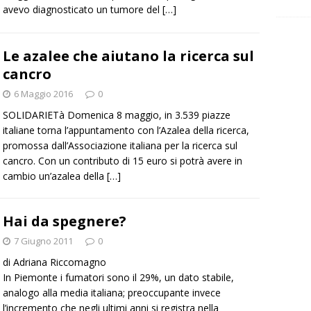
avevo diagnosticato un tumore del
[…]
Le azalee che aiutano la ricerca sul
cancro
6 Maggio 2016
0
SOLIDARIETà Domenica 8 maggio, in 3.539 piazze
italiane torna l’appuntamento con l’Azalea della ricerca,
promossa dall’Associazione italiana per la ricerca sul
cancro. Con un contributo di 15 euro si potrà avere in
cambio un’azalea della
[…]
Hai da spegnere?
7 Giugno 2011
0
di Adriana Riccomagno
In Piemonte i fumatori sono il 29%, un dato stabile,
analogo alla media italiana; preoccupante invece
l’incremento che negli ultimi anni si registra nella