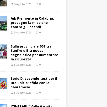
5 Agosto 2026
0
Aib Piemonte in Calabria:
prosegue la missione
contro gli incendi
5 Agosto 2026
0
Sulla provinciale 661 tra
Sanfrè e Bra nuova
segnaletica per aumentare
la sicurezza
5 Agosto 2026
0
Serie D, secondo test per il
Bra Calcio: sfida con la
Sanremese
5 Agosto 2026
0
ITINERARI / Valle Varaita: