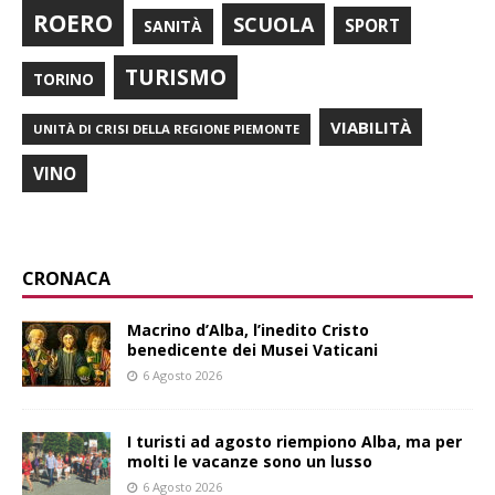
ROERO
SCUOLA
SPORT
SANITÀ
TURISMO
TORINO
VIABILITÀ
UNITÀ DI CRISI DELLA REGIONE PIEMONTE
VINO
CRONACA
Macrino d’Alba, l’inedito Cristo
benedicente dei Musei Vaticani
6 Agosto 2026
I turisti ad agosto riempiono Alba, ma per
molti le vacanze sono un lusso
6 Agosto 2026