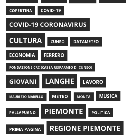
COPERTINA
COVID-19
COVID-19 CORONAVIRUS
CULTURA
CUNEO
DATAMETEO
FERRERO
ECONOMIA
FONDAZIONE CRC (CASSA RISPARMIO DI CUNEO)
LANGHE
GIOVANI
LAVORO
METEO
MUSICA
MONTÀ
MAURIZIO MARELLO
PIEMONTE
POLITICA
PALLAPUGNO
REGIONE PIEMONTE
PRIMA PAGINA