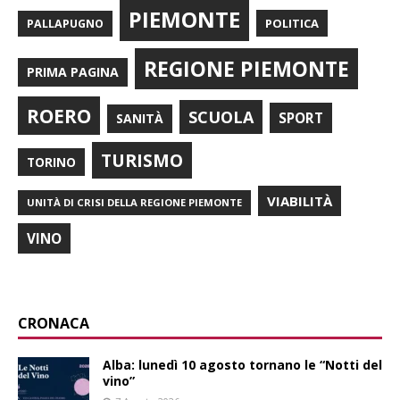
PIEMONTE
POLITICA
PALLAPUGNO
REGIONE PIEMONTE
PRIMA PAGINA
ROERO
SCUOLA
SPORT
SANITÀ
TURISMO
TORINO
VIABILITÀ
UNITÀ DI CRISI DELLA REGIONE PIEMONTE
VINO
CRONACA
Alba: lunedì 10 agosto tornano le “Notti del
vino”