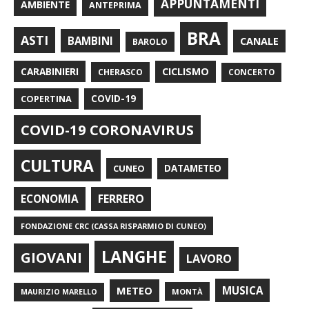
APPUNTAMENTI
AMBIENTE
ANTEPRIMA
BRA
ASTI
BAMBINI
CANALE
BAROLO
CARABINIERI
CICLISMO
CHERASCO
CONCERTO
COPERTINA
COVID-19
COVID-19 CORONAVIRUS
CULTURA
CUNEO
DATAMETEO
FERRERO
ECONOMIA
FONDAZIONE CRC (CASSA RISPARMIO DI CUNEO)
LANGHE
GIOVANI
LAVORO
METEO
MUSICA
MONTÀ
MAURIZIO MARELLO