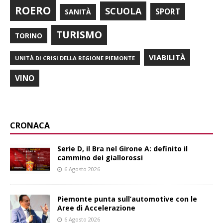
ROERO
SCUOLA
SPORT
SANITÀ
TURISMO
TORINO
VIABILITÀ
UNITÀ DI CRISI DELLA REGIONE PIEMONTE
VINO
CRONACA
Serie D, il Bra nel Girone A: definito il
cammino dei giallorossi
6 Agosto 2026
Piemonte punta sull’automotive con le
Aree di Accelerazione
6 Agosto 2026