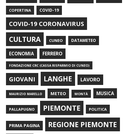
COPERTINA
COVID-19
COVID-19 CORONAVIRUS
CULTURA
CUNEO
DATAMETEO
FERRERO
ECONOMIA
FONDAZIONE CRC (CASSA RISPARMIO DI CUNEO)
LANGHE
GIOVANI
LAVORO
METEO
MUSICA
MONTÀ
MAURIZIO MARELLO
PIEMONTE
POLITICA
PALLAPUGNO
REGIONE PIEMONTE
PRIMA PAGINA