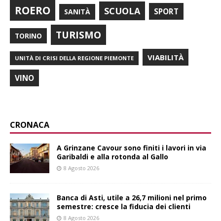
ROERO
SCUOLA
SPORT
SANITÀ
TURISMO
TORINO
VIABILITÀ
UNITÀ DI CRISI DELLA REGIONE PIEMONTE
VINO
CRONACA
A Grinzane Cavour sono finiti i lavori in via
Garibaldi e alla rotonda al Gallo
8 Agosto 2026
Banca di Asti, utile a 26,7 milioni nel primo
semestre: cresce la fiducia dei clienti
8 Agosto 2026