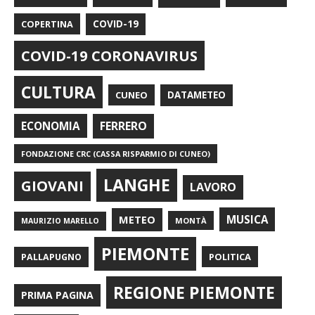
COPERTINA
COVID-19
COVID-19 CORONAVIRUS
CULTURA
CUNEO
DATAMETEO
FERRERO
ECONOMIA
FONDAZIONE CRC (CASSA RISPARMIO DI CUNEO)
LANGHE
GIOVANI
LAVORO
METEO
MUSICA
MONTÀ
MAURIZIO MARELLO
PIEMONTE
POLITICA
PALLAPUGNO
REGIONE PIEMONTE
PRIMA PAGINA