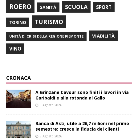
ROERO
SCUOLA
SPORT
SANITÀ
TURISMO
TORINO
VIABILITÀ
UNITÀ DI CRISI DELLA REGIONE PIEMONTE
VINO
CRONACA
A Grinzane Cavour sono finiti i lavori in via
Garibaldi e alla rotonda al Gallo
8 Agosto 2026
Banca di Asti, utile a 26,7 milioni nel primo
semestre: cresce la fiducia dei clienti
8 Agosto 2026