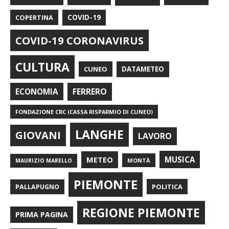
COPERTINA
COVID-19
COVID-19 CORONAVIRUS
CULTURA
CUNEO
DATAMETEO
FERRERO
ECONOMIA
FONDAZIONE CRC (CASSA RISPARMIO DI CUNEO)
LANGHE
GIOVANI
LAVORO
METEO
MUSICA
MONTÀ
MAURIZIO MARELLO
PIEMONTE
POLITICA
PALLAPUGNO
REGIONE PIEMONTE
PRIMA PAGINA