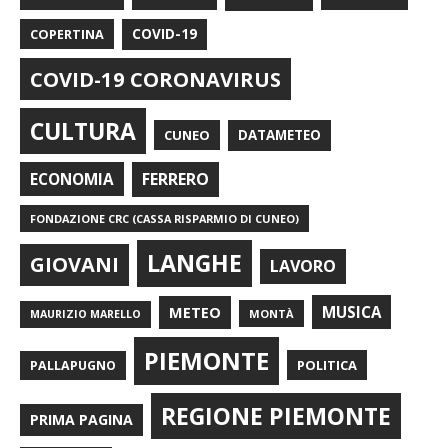
COPERTINA
COVID-19
COVID-19 CORONAVIRUS
CULTURA
CUNEO
DATAMETEO
FERRERO
ECONOMIA
FONDAZIONE CRC (CASSA RISPARMIO DI CUNEO)
LANGHE
GIOVANI
LAVORO
METEO
MUSICA
MONTÀ
MAURIZIO MARELLO
PIEMONTE
POLITICA
PALLAPUGNO
REGIONE PIEMONTE
PRIMA PAGINA