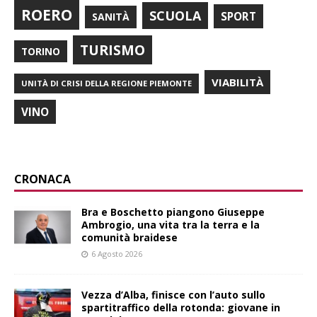
ROERO
SCUOLA
SPORT
SANITÀ
TURISMO
TORINO
VIABILITÀ
UNITÀ DI CRISI DELLA REGIONE PIEMONTE
VINO
CRONACA
Bra e Boschetto piangono Giuseppe
Ambrogio, una vita tra la terra e la
comunità braidese
6 Agosto 2026
Vezza d’Alba, finisce con l’auto sullo
spartitraffico della rotonda: giovane in