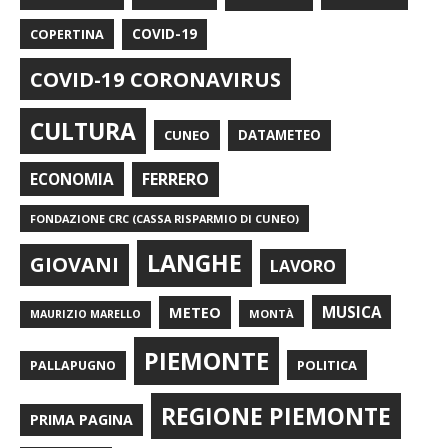
COPERTINA
COVID-19
COVID-19 CORONAVIRUS
CULTURA
CUNEO
DATAMETEO
FERRERO
ECONOMIA
FONDAZIONE CRC (CASSA RISPARMIO DI CUNEO)
LANGHE
GIOVANI
LAVORO
METEO
MUSICA
MONTÀ
MAURIZIO MARELLO
PIEMONTE
POLITICA
PALLAPUGNO
REGIONE PIEMONTE
PRIMA PAGINA