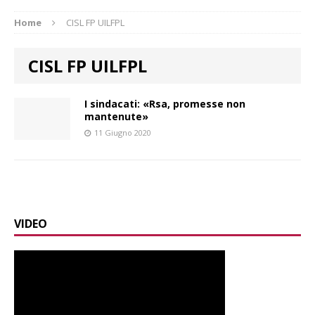
Home
CISL FP UILFPL
CISL FP UILFPL
I sindacati: «Rsa, promesse non
mantenute»
11 Giugno 2020
VIDEO