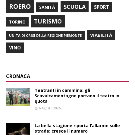
ROERO
SCUOLA
SPORT
SANITÀ
TURISMO
TORINO
VIABILITÀ
UNITÀ DI CRISI DELLA REGIONE PIEMONTE
VINO
CRONACA
Teatranti in cammino: gli
Scavalcamontagne portano il teatro in
quota
6 Agosto 2026
La bella stagione riporta l’allarme sulle
strade: cresce il numero