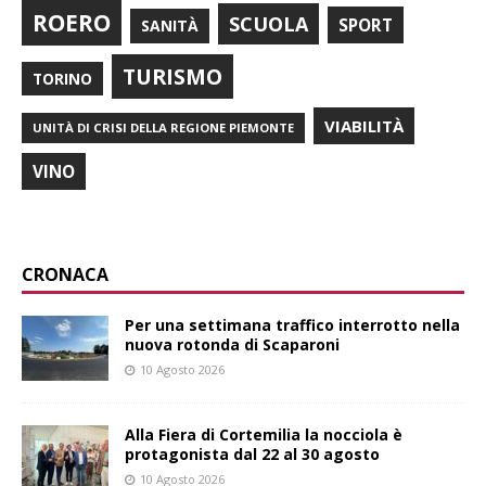
ROERO
SCUOLA
SPORT
SANITÀ
TURISMO
TORINO
VIABILITÀ
UNITÀ DI CRISI DELLA REGIONE PIEMONTE
VINO
CRONACA
Per una settimana traffico interrotto nella
nuova rotonda di Scaparoni
10 Agosto 2026
Alla Fiera di Cortemilia la nocciola è
protagonista dal 22 al 30 agosto
10 Agosto 2026