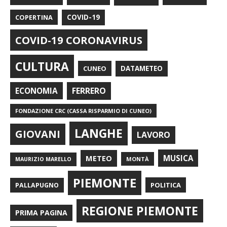
COPERTINA
COVID-19
COVID-19 CORONAVIRUS
CULTURA
CUNEO
DATAMETEO
FERRERO
ECONOMIA
FONDAZIONE CRC (CASSA RISPARMIO DI CUNEO)
LANGHE
GIOVANI
LAVORO
METEO
MUSICA
MONTÀ
MAURIZIO MARELLO
PIEMONTE
POLITICA
PALLAPUGNO
REGIONE PIEMONTE
PRIMA PAGINA