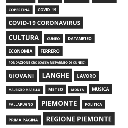
COPERTINA
COVID-19
COVID-19 CORONAVIRUS
CULTURA
CUNEO
DATAMETEO
FERRERO
ECONOMIA
FONDAZIONE CRC (CASSA RISPARMIO DI CUNEO)
LANGHE
GIOVANI
LAVORO
METEO
MUSICA
MONTÀ
MAURIZIO MARELLO
PIEMONTE
POLITICA
PALLAPUGNO
REGIONE PIEMONTE
PRIMA PAGINA