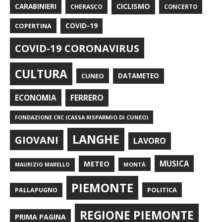
CARABINIERI
CICLISMO
CHERASCO
CONCERTO
COPERTINA
COVID-19
COVID-19 CORONAVIRUS
CULTURA
CUNEO
DATAMETEO
FERRERO
ECONOMIA
FONDAZIONE CRC (CASSA RISPARMIO DI CUNEO)
LANGHE
GIOVANI
LAVORO
METEO
MUSICA
MONTÀ
MAURIZIO MARELLO
PIEMONTE
POLITICA
PALLAPUGNO
REGIONE PIEMONTE
PRIMA PAGINA