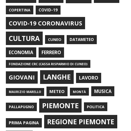
COPERTINA
COVID-19
COVID-19 CORONAVIRUS
CULTURA
CUNEO
DATAMETEO
FERRERO
ECONOMIA
FONDAZIONE CRC (CASSA RISPARMIO DI CUNEO)
LANGHE
GIOVANI
LAVORO
METEO
MUSICA
MONTÀ
MAURIZIO MARELLO
PIEMONTE
POLITICA
PALLAPUGNO
REGIONE PIEMONTE
PRIMA PAGINA