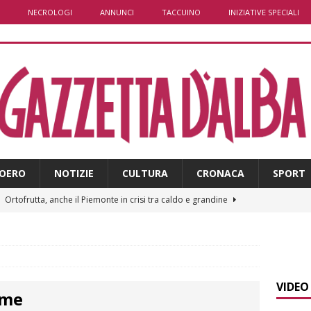
NECROLOGI
ANNUNCI
TACCUINO
INIZIATIVE SPECIALI
OERO
NOTIZIE
CULTURA
CRONACA
SPORT
]
Ortofrutta, anche il Piemonte in crisi tra caldo e grandine
]
Aib Piemonte in Calabria: prosegue la missione contro gli
 NOTIZIE
VIDEO
lme
]
Sulla provinciale 661 tra Sanfrè e Bra nuova segnaletica per