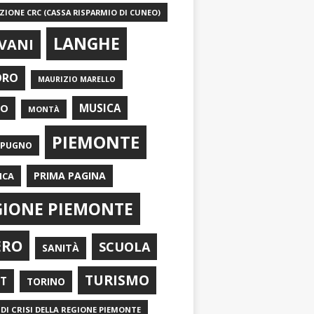
IONE CRC (CASSA RISPARMIO DI CUNEO)
LANGHE
VANI
ORO
MAURIZIO MARELLO
EO
MUSICA
MONTÀ
PIEMONTE
APUGNO
PRIMA PAGINA
ICA
GIONE PIEMONTE
ERO
SCUOLA
SANITÀ
TURISMO
RT
TORINO
DI CRISI DELLA REGIONE PIEMONTE