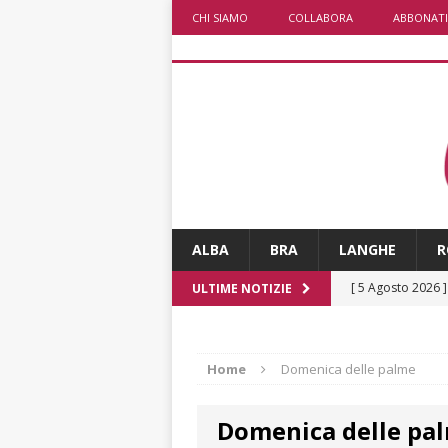
CHI SIAMO
COLLABORA
ABBONATI
ALBA
BRA
LANGHE
R
[ 5 Agosto 2026 
ULTIME NOTIZIE
ALTRE NOTIZIE
[ 5 Agosto 2026 
Home
Domenica delle palme
incendi
ALTRE
Domenica delle pa
[ 5 Agosto 2026 