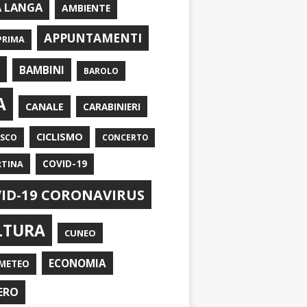
A LANGA
AMBIENTE
APPUNTAMENTI
PRIMA
I
BAMBINI
BAROLO
A
CANALE
CARABINIERI
CICLISMO
ASCO
CONCERTO
RTINA
COVID-19
ID-19 CORONAVIRUS
LTURA
CUNEO
ECONOMIA
METEO
ERO