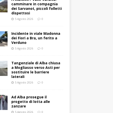
camminare in compagnia
dei Sarvanot, piccoli folletti
dispettosi
5 Agosto 2026
0
Incidente in viale Madonna
dei Fiori a Bra, un ferito a
Verduno
5 Agosto 2026
0
Tangenziale di Alba chiusa
a Mogliasso verso Asti per
sostituire le barriere
laterali
5 Agosto 2026
0
Ad Alba prosegue il
progetto di lotta alle
zanzare
5 Agosto 2026
0