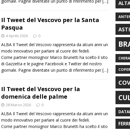
giornale. Pagine diventate un punto di riferimento per
[…]
ALT
ANTE
Il Tweet del Vescovo per la Santa
Pasqua
AST
4 Aprile 2026
0
BR
ALBA Il Tweet del Vescovo rappresenta da alcuni anni un
modo innovativo per parlare al cuore dei fedeli.
Come partner monsignor Marco Brunetti ha scelto il sito
CHER
di Gazzetta e le pagine Facebook e Twitter del nostro
COPE
giornale. Pagine diventate un punto di riferimento per
[…]
COV
Il Tweet del Vescovo per la
domenica delle palme
CU
28 Marzo 2026
0
DATA
ALBA Il Tweet del Vescovo rappresenta da alcuni anni un
modo innovativo per parlare al cuore dei fedeli.
FERR
Come partner monsignor Marco Brunetti ha scelto il sito