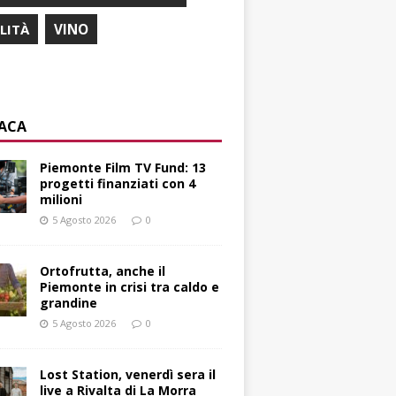
ILITÀ
VINO
ACA
Piemonte Film TV Fund: 13
progetti finanziati con 4
milioni
5 Agosto 2026
0
Ortofrutta, anche il
Piemonte in crisi tra caldo e
grandine
5 Agosto 2026
0
Lost Station, venerdì sera il
live a Rivalta di La Morra