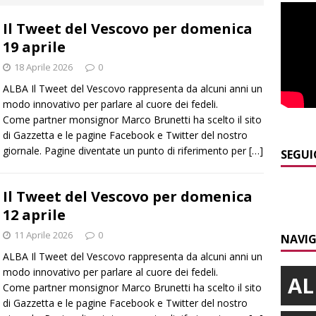
curezza
BRA
Il Tweet del Vescovo per domenica
]
Serie D, secondo test per il Bra Calcio: sfida con la Sanremese
19 aprile
18 Aprile 2026
0
]
ITINERARI / Valle Varaita: camminare in compagnia dei
ALBA Il Tweet del Vescovo rappresenta da alcuni anni un
folletti dispettosi
ALTRE NOTIZIE
modo innovativo per parlare al cuore dei fedeli.
Come partner monsignor Marco Brunetti ha scelto il sito
]
Incidente in viale Madonna dei Fiori a Bra, un ferito a Verduno
di Gazzetta e le pagine Facebook e Twitter del nostro
giornale. Pagine diventate un punto di riferimento per
[…]
SEGUI
]
Tangenziale di Alba chiusa a Mogliasso verso Asti per
Il Tweet del Vescovo per domenica
iere laterali
ALBA
12 aprile
]
Piemonte Film TV Fund: 13 progetti finanziati con 4 milioni
11 Aprile 2026
0
NAVIG
ALBA Il Tweet del Vescovo rappresenta da alcuni anni un
modo innovativo per parlare al cuore dei fedeli.
AL
Come partner monsignor Marco Brunetti ha scelto il sito
di Gazzetta e le pagine Facebook e Twitter del nostro