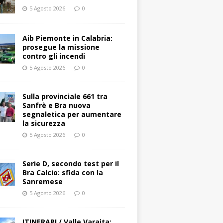
5 Agosto 2026
0
Aib Piemonte in Calabria:
prosegue la missione
contro gli incendi
5 Agosto 2026
0
Sulla provinciale 661 tra
Sanfrè e Bra nuova
segnaletica per aumentare
la sicurezza
5 Agosto 2026
0
Serie D, secondo test per il
Bra Calcio: sfida con la
Sanremese
5 Agosto 2026
0
ITINERARI / Valle Varaita: