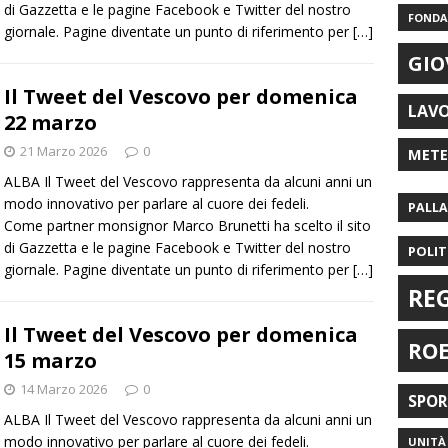
di Gazzetta e le pagine Facebook e Twitter del nostro
FONDAZ
giornale. Pagine diventate un punto di riferimento per
[…]
GIO
Il Tweet del Vescovo per domenica
LAV
22 marzo
21 Marzo 2026
0
MET
ALBA Il Tweet del Vescovo rappresenta da alcuni anni un
modo innovativo per parlare al cuore dei fedeli.
PALL
Come partner monsignor Marco Brunetti ha scelto il sito
di Gazzetta e le pagine Facebook e Twitter del nostro
POLIT
giornale. Pagine diventate un punto di riferimento per
[…]
RE
Il Tweet del Vescovo per domenica
RO
15 marzo
14 Marzo 2026
0
SPO
ALBA Il Tweet del Vescovo rappresenta da alcuni anni un
modo innovativo per parlare al cuore dei fedeli.
UNITÀ 