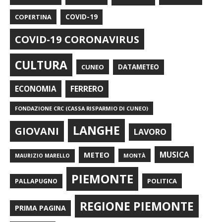
COPERTINA
COVID-19
COVID-19 CORONAVIRUS
CULTURA
CUNEO
DATAMETEO
FERRERO
ECONOMIA
FONDAZIONE CRC (CASSA RISPARMIO DI CUNEO)
LANGHE
GIOVANI
LAVORO
METEO
MUSICA
MONTÀ
MAURIZIO MARELLO
PIEMONTE
POLITICA
PALLAPUGNO
REGIONE PIEMONTE
PRIMA PAGINA