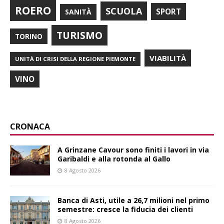
ROERO
SCUOLA
SPORT
SANITÀ
TURISMO
TORINO
VIABILITÀ
UNITÀ DI CRISI DELLA REGIONE PIEMONTE
VINO
CRONACA
A Grinzane Cavour sono finiti i lavori in via
Garibaldi e alla rotonda al Gallo
8 Agosto 2026
Banca di Asti, utile a 26,7 milioni nel primo
semestre: cresce la fiducia dei clienti
8 Agosto 2026