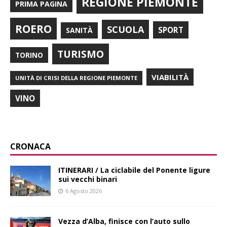
REGIONE PIEMONTE
PRIMA PAGINA
ROERO
SCUOLA
SPORT
SANITÀ
TURISMO
TORINO
VIABILITÀ
UNITÀ DI CRISI DELLA REGIONE PIEMONTE
VINO
CRONACA
ITINERARI / La ciclabile del Ponente ligure
sui vecchi binari
6 Agosto 2026
Vezza d’Alba, finisce con l’auto sullo