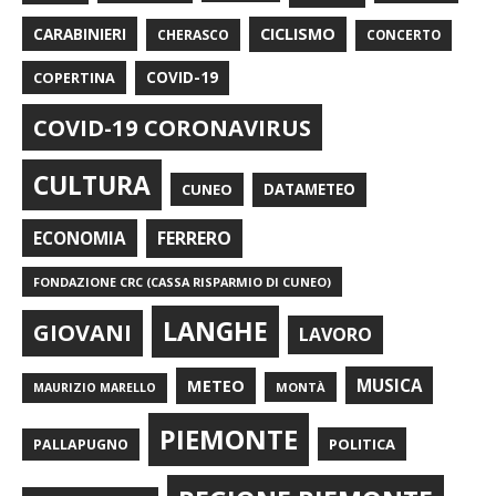
CARABINIERI
CICLISMO
CHERASCO
CONCERTO
COPERTINA
COVID-19
COVID-19 CORONAVIRUS
CULTURA
CUNEO
DATAMETEO
FERRERO
ECONOMIA
FONDAZIONE CRC (CASSA RISPARMIO DI CUNEO)
LANGHE
GIOVANI
LAVORO
METEO
MUSICA
MONTÀ
MAURIZIO MARELLO
PIEMONTE
POLITICA
PALLAPUGNO