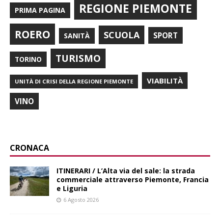
REGIONE PIEMONTE
PRIMA PAGINA
ROERO
SCUOLA
SPORT
SANITÀ
TURISMO
TORINO
VIABILITÀ
UNITÀ DI CRISI DELLA REGIONE PIEMONTE
VINO
CRONACA
ITINERARI / L’Alta via del sale: la strada
commerciale attraverso Piemonte, Francia
e Liguria
6 Agosto 2026