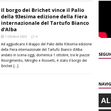
NACA
Il borgo dei Brichet vince il Palio
]
La festa di San Rocco dimostra che Santo Stefano Belbo è un
della 93esima edizione della Fiera
ANGHE
internazionale del Tartufo Bianco
]
Palio di Asti: da lunedì 10 agosto parte l’allestimento
ALTRE
d’Alba
1 Ottobre 2023
0
Ad aggiudicarsi il drappo del Palio della 93esima edizione
]
Alba: lunedì 10 agosto tornano le “Notti del vino”
ALBA
della Fiera internazionale del Tartufo Bianco d’Alba
]
Gorzegno: 24 giovani al campo scuola della Protezione Civile
SEGUI
andato in scena oggi, domenica 1 ottobre, tra le piazze
Risorgimento, Miroglio e Rossetti, è stato il borgo dei
Brichet
[…]
]
Banca di Asti, utile a 26,7 milioni nel primo semestre: cresce la
i
ALTRE NOTIZIE
NAVIG
AL