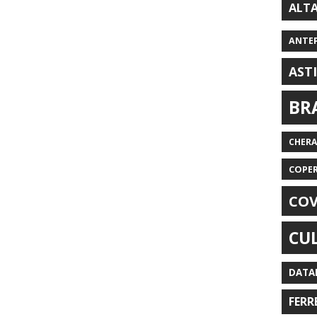
ALT
ANTE
AST
BR
CHER
COPE
COV
CU
DATA
FERR