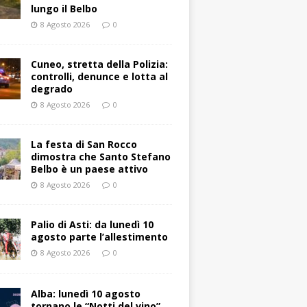
lungo il Belbo
8 Agosto 2026
0
Cuneo, stretta della Polizia:
controlli, denunce e lotta al
degrado
8 Agosto 2026
0
La festa di San Rocco
dimostra che Santo Stefano
Belbo è un paese attivo
8 Agosto 2026
0
Palio di Asti: da lunedì 10
agosto parte l’allestimento
8 Agosto 2026
0
Alba: lunedì 10 agosto
tornano le “Notti del vino”