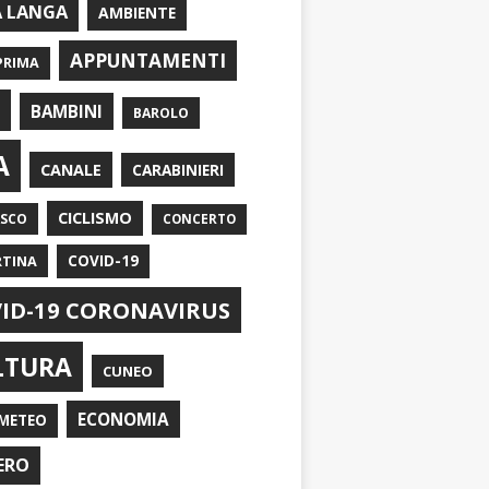
A LANGA
AMBIENTE
APPUNTAMENTI
PRIMA
I
BAMBINI
BAROLO
A
CANALE
CARABINIERI
CICLISMO
ASCO
CONCERTO
RTINA
COVID-19
ID-19 CORONAVIRUS
LTURA
CUNEO
ECONOMIA
METEO
ERO