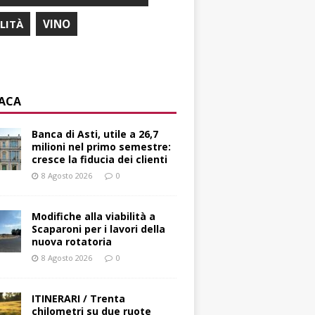
ILITÀ
VINO
ACA
Banca di Asti, utile a 26,7
milioni nel primo semestre:
cresce la fiducia dei clienti
8 Agosto 2026
0
Modifiche alla viabilità a
Scaparoni per i lavori della
nuova rotatoria
8 Agosto 2026
0
ITINERARI / Trenta
chilometri su due ruote