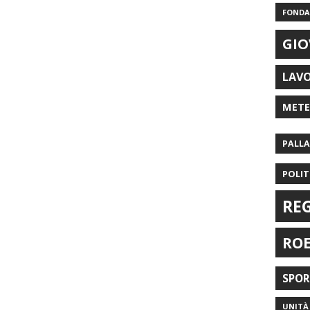
FONDAZ
GIO
LAV
MET
PALL
POLIT
RE
RO
SPO
UNITÀ 