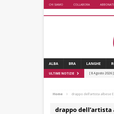
CHI SIAMO
COLLABORA
ABBONATI
ALBA
BRA
LANGHE
R
[ 8 Agosto 2026 
ULTIME NOTIZIE
rotatoria
ALB
[ 8 Agosto 2026 
Home
drappo dell’artista albese 
LANGHE
drappo dell’artista
[ 8 Agosto 2026 