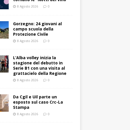
8 Agosto 2026
0
Gorzegno: 24 giovani al
campo scuola della
Protezione Civile
8 Agosto 2026
0
L’Alba volley inizia la
stagione del debutto in
Serie B1 con una visita al
grattacielo della Regione
8 Agosto 2026
0
Da Cgil e Uil parte un
esposto sul caso Crc-La
Stampa
8 Agosto 2026
0