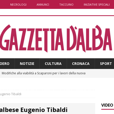
NECROLOGI
ANNUNCI
TACCUINO
INIZIATIVE SPECIALI
OERO
NOTIZIE
CULTURA
CRONACA
SPORT
]
Modifiche alla viabilità a Scaparoni per i lavori della nuova
A
]
ITINERARI / Trenta chilometri su due ruote lungo il Belbo
Eugenio Tibaldi
VIDEO
 albese Eugenio Tibaldi
]
Cuneo, stretta della Polizia: controlli, denunce e lotta al