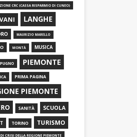
IONE CRC (CASSA RISPARMIO DI CUNEO)
LANGHE
VANI
ORO
MAURIZIO MARELLO
EO
MUSICA
MONTÀ
PIEMONTE
APUGNO
PRIMA PAGINA
ICA
GIONE PIEMONTE
ERO
SCUOLA
SANITÀ
TURISMO
RT
TORINO
DI CRISI DELLA REGIONE PIEMONTE