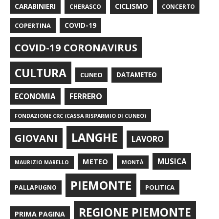
CARABINIERI
CICLISMO
CHERASCO
CONCERTO
COPERTINA
COVID-19
COVID-19 CORONAVIRUS
CULTURA
CUNEO
DATAMETEO
FERRERO
ECONOMIA
FONDAZIONE CRC (CASSA RISPARMIO DI CUNEO)
LANGHE
GIOVANI
LAVORO
METEO
MUSICA
MONTÀ
MAURIZIO MARELLO
PIEMONTE
POLITICA
PALLAPUGNO
REGIONE PIEMONTE
PRIMA PAGINA