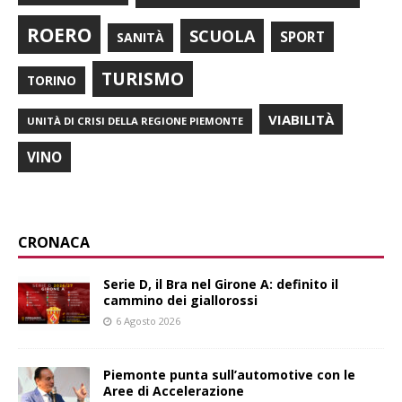
ROERO
SCUOLA
SPORT
SANITÀ
TURISMO
TORINO
VIABILITÀ
UNITÀ DI CRISI DELLA REGIONE PIEMONTE
VINO
CRONACA
Serie D, il Bra nel Girone A: definito il
cammino dei giallorossi
6 Agosto 2026
Piemonte punta sull’automotive con le
Aree di Accelerazione