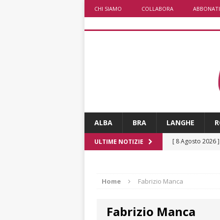
CHI SIAMO
COLLABORA
ABBONATI
ALBA
BRA
LANGHE
R
[ 8 Agosto 2026 
ULTIME NOTIZIE
[ 8 Agosto 2026 
fiducia dei client
rotatoria
ALB
[ 8 Agosto 2026 
Home
Fabrizio Manca
LANGHE
Fabrizio Manca
[ 8 Agosto 2026 