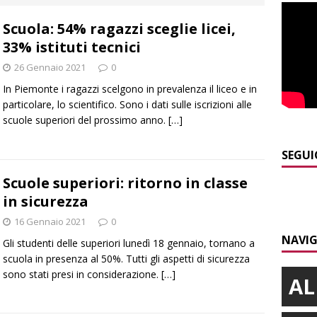
NACA
Scuola: 54% ragazzi sceglie licei,
]
La festa di San Rocco dimostra che Santo Stefano Belbo è un
33% istituti tecnici
ANGHE
26 Gennaio 2021
0
]
Palio di Asti: da lunedì 10 agosto parte l’allestimento
ALTRE
In Piemonte i ragazzi scelgono in prevalenza il liceo e in
particolare, lo scientifico. Sono i dati sulle iscrizioni alle
scuole superiori del prossimo anno.
[…]
]
Alba: lunedì 10 agosto tornano le “Notti del vino”
ALBA
SEGUI
]
A Grinzane Cavour sono finiti i lavori in via Garibaldi e alla
Scuole superiori: ritorno in classe
ALBA
in sicurezza
16 Gennaio 2021
0
NAVIG
Gli studenti delle superiori lunedì 18 gennaio, tornano a
scuola in presenza al 50%. Tutti gli aspetti di sicurezza
sono stati presi in considerazione.
[…]
AL