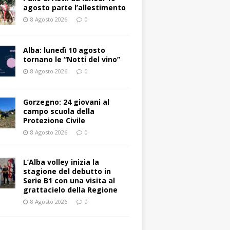
agosto parte l’allestimento
8 Agosto 2026
0
Alba: lunedì 10 agosto
tornano le “Notti del vino”
8 Agosto 2026
0
Gorzegno: 24 giovani al
campo scuola della
Protezione Civile
8 Agosto 2026
0
L’Alba volley inizia la
stagione del debutto in
Serie B1 con una visita al
grattacielo della Regione
8 Agosto 2026
0