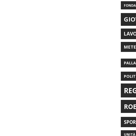
FONDAZ
GIO
LAV
MET
PALL
POLIT
RE
RO
SPO
UNITÀ 