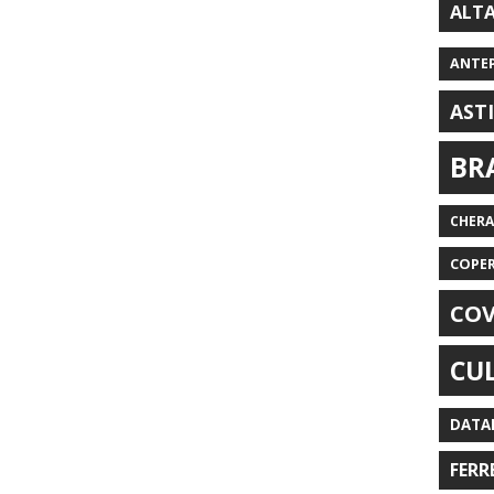
ALT
ANTE
AST
BR
CHER
COPE
COV
CU
DATA
FERR