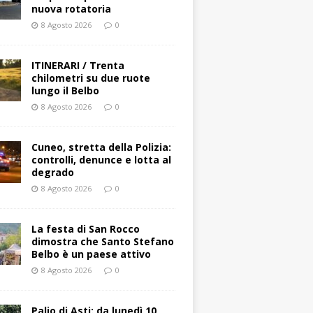
nuova rotatoria
8 Agosto 2026
0
ITINERARI / Trenta
chilometri su due ruote
lungo il Belbo
8 Agosto 2026
0
Cuneo, stretta della Polizia:
controlli, denunce e lotta al
degrado
8 Agosto 2026
0
La festa di San Rocco
dimostra che Santo Stefano
Belbo è un paese attivo
8 Agosto 2026
0
Palio di Asti: da lunedì 10