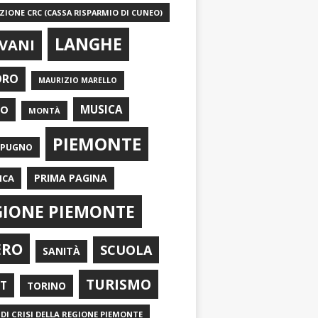
IONE CRC (CASSA RISPARMIO DI CUNEO)
LANGHE
VANI
ORO
MAURIZIO MARELLO
EO
MUSICA
MONTÀ
PIEMONTE
APUGNO
PRIMA PAGINA
ICA
GIONE PIEMONTE
ERO
SCUOLA
SANITÀ
TURISMO
RT
TORINO
DI CRISI DELLA REGIONE PIEMONTE