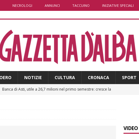
NECROLOGI
ANNUNCI
TACCUINO
INIZIATIVE SPECIALI
OERO
NOTIZIE
CULTURA
CRONACA
SPORT
]
Banca di Asti, utile a 26,7 milioni nel primo semestre: cresce la
]
Modifiche alla viabilità a Scaparoni per i lavori della nuova
i
ALTRE NOTIZIE
A
]
ITINERARI / Trenta chilometri su due ruote lungo il Belbo
VIDEO
]
Cuneo, stretta della Polizia: controlli, denunce e lotta al