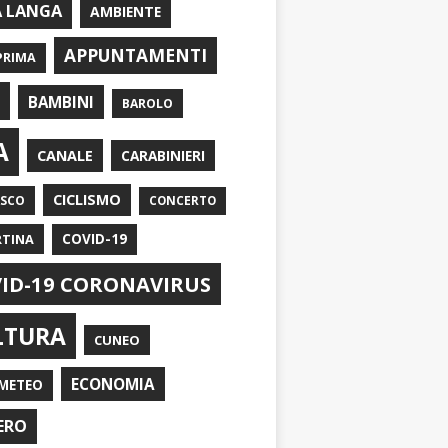
A LANGA
AMBIENTE
APPUNTAMENTI
PRIMA
I
BAMBINI
BAROLO
A
CANALE
CARABINIERI
CICLISMO
ASCO
CONCERTO
RTINA
COVID-19
ID-19 CORONAVIRUS
LTURA
CUNEO
ECONOMIA
METEO
ERO