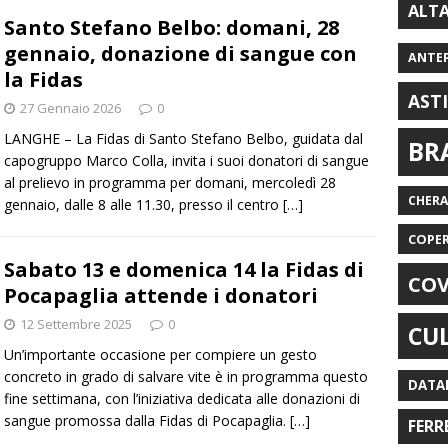
ALT
Santo Stefano Belbo: domani, 28
gennaio, donazione di sangue con
ANTE
la Fidas
AST
27 Gennaio 2026
0
LANGHE – La Fidas di Santo Stefano Belbo, guidata dal
BR
capogruppo Marco Colla, invita i suoi donatori di sangue
al prelievo in programma per domani, mercoledì 28
CHER
gennaio, dalle 8 alle 11.30, presso il centro
[…]
COPE
Sabato 13 e domenica 14 la Fidas di
COV
Pocapaglia attende i donatori
12 Settembre 2025
0
CU
Un’importante occasione per compiere un gesto
concreto in grado di salvare vite è in programma questo
DATA
fine settimana, con l’iniziativa dedicata alle donazioni di
sangue promossa dalla Fidas di Pocapaglia.
[…]
FERR