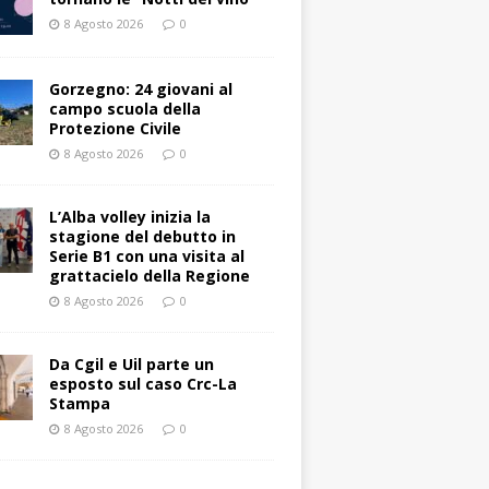
8 Agosto 2026
0
Gorzegno: 24 giovani al
campo scuola della
Protezione Civile
8 Agosto 2026
0
L’Alba volley inizia la
stagione del debutto in
Serie B1 con una visita al
grattacielo della Regione
8 Agosto 2026
0
Da Cgil e Uil parte un
esposto sul caso Crc-La
Stampa
8 Agosto 2026
0