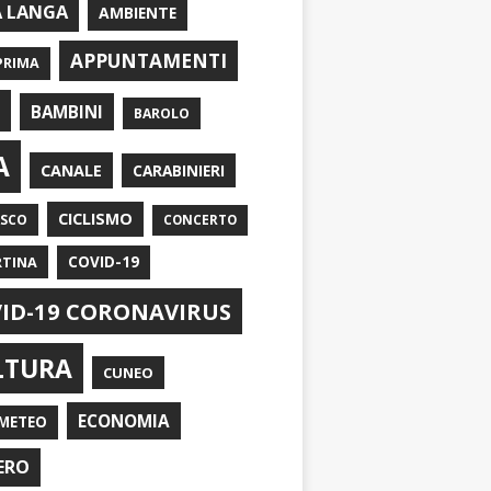
A LANGA
AMBIENTE
APPUNTAMENTI
PRIMA
I
BAMBINI
BAROLO
A
CANALE
CARABINIERI
CICLISMO
ASCO
CONCERTO
RTINA
COVID-19
ID-19 CORONAVIRUS
LTURA
CUNEO
ECONOMIA
METEO
ERO