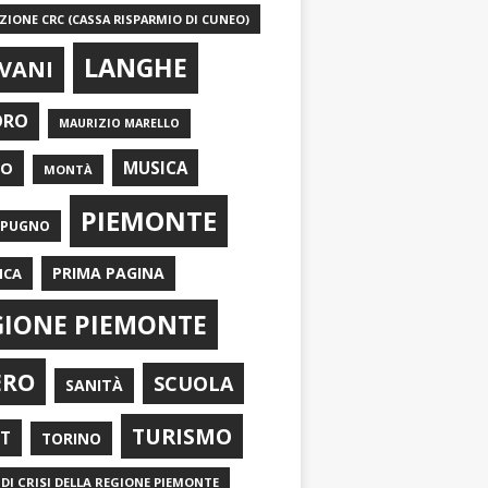
IONE CRC (CASSA RISPARMIO DI CUNEO)
LANGHE
VANI
ORO
MAURIZIO MARELLO
EO
MUSICA
MONTÀ
PIEMONTE
APUGNO
PRIMA PAGINA
ICA
GIONE PIEMONTE
ERO
SCUOLA
SANITÀ
TURISMO
RT
TORINO
DI CRISI DELLA REGIONE PIEMONTE