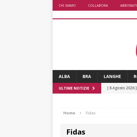
CHI SIAMO
COLLABORA
ABBONATI
ALBA
BRA
LANGHE
R
[ 8 Agosto 2026 
ULTIME NOTIZIE
rotatoria
ALB
[ 8 Agosto 2026 
Home
Fidas
LANGHE
Fidas
[ 8 Agosto 2026 