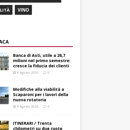
ILITÀ
VINO
ACA
Banca di Asti, utile a 26,7
milioni nel primo semestre:
cresce la fiducia dei clienti
8 Agosto 2026
0
Modifiche alla viabilità a
Scaparoni per i lavori della
nuova rotatoria
8 Agosto 2026
0
ITINERARI / Trenta
chilometri su due ruote