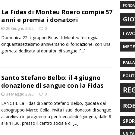
FONDAZ
La Fidas di Monteu Roero compie 57
GIO
anni e premia i donatori
20 Giugno 2025
0
LAV
Domenica 22 il gruppo Fidas di Monteu festeggia il
cinquantasettesimo anniversario di fondazione, con una
MET
giornata dedicata ai donatori di sangue.
[…]
PALL
POLIT
Santo Stefano Belbo: il 4 giugno
donazione di sangue con la Fidas
RE
31 Maggio 2025
0
LANGHE La Fidas di Santo Stefano Belbo, guidata dal
RO
capogruppo Marco Colla, invita i suoi donatori di sangue
al prelievo in programma per mercoledì 4 giugno, dalle 8
SPO
alle 11.30, presso il centro sociale di
[…]
UNITÀ 