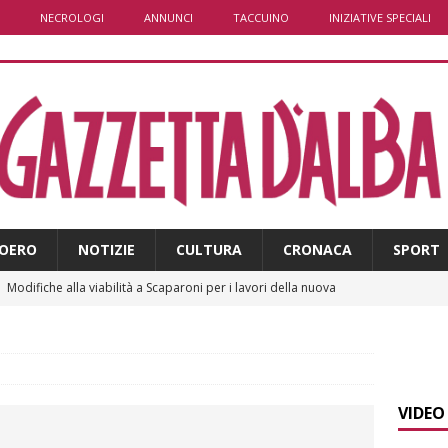
NECROLOGI
ANNUNCI
TACCUINO
INIZIATIVE SPECIALI
OERO
NOTIZIE
CULTURA
CRONACA
SPORT
]
Modifiche alla viabilità a Scaparoni per i lavori della nuova
A
]
ITINERARI / Trenta chilometri su due ruote lungo il Belbo
VIDEO
]
Cuneo, stretta della Polizia: controlli, denunce e lotta al