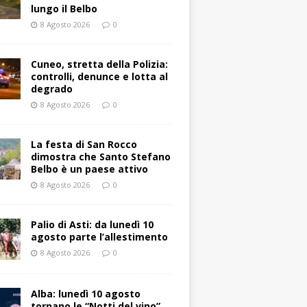
lungo il Belbo
8 Agosto 2026
0
Cuneo, stretta della Polizia:
controlli, denunce e lotta al
degrado
8 Agosto 2026
0
La festa di San Rocco
dimostra che Santo Stefano
Belbo è un paese attivo
8 Agosto 2026
0
Palio di Asti: da lunedì 10
agosto parte l’allestimento
8 Agosto 2026
0
Alba: lunedì 10 agosto
tornano le “Notti del vino”