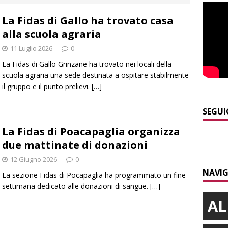
NACA
La Fidas di Gallo ha trovato casa
]
La festa di San Rocco dimostra che Santo Stefano Belbo è un
alla scuola agraria
ANGHE
11 Luglio 2026
0
]
Palio di Asti: da lunedì 10 agosto parte l’allestimento
ALTRE
La Fidas di Gallo Grinzane ha trovato nei locali della
scuola agraria una sede destinata a ospitare stabilmente
il gruppo e il punto prelievi.
[…]
]
Alba: lunedì 10 agosto tornano le “Notti del vino”
ALBA
]
Gorzegno: 24 giovani al campo scuola della Protezione Civile
SEGUI
La Fidas di Poacapaglia organizza
due mattinate di donazioni
]
Banca di Asti, utile a 26,7 milioni nel primo semestre: cresce la
12 Giugno 2026
0
i
ALTRE NOTIZIE
NAVIG
La sezione Fidas di Pocapaglia ha programmato un fine
settimana dedicato alle donazioni di sangue.
[…]
AL