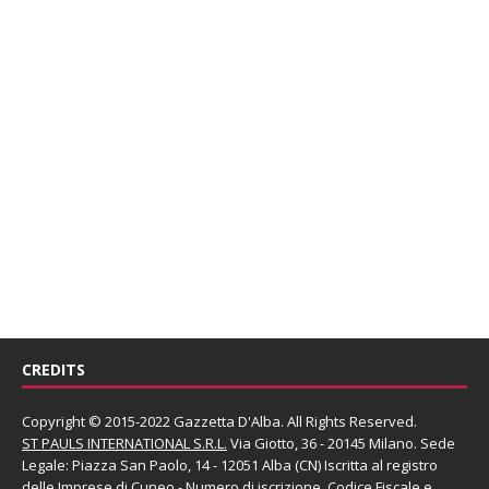
CREDITS
Copyright © 2015-2022 Gazzetta D'Alba. All Rights Reserved.
ST PAULS INTERNATIONAL S.R.L.
Via Giotto, 36 - 20145 Milano. Sede
Legale: Piazza San Paolo, 14 - 12051 Alba (CN) Iscritta al registro
delle Imprese di Cuneo - Numero di iscrizione, Codice Fiscale e