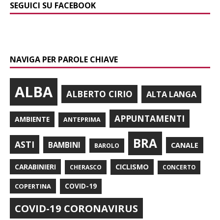
SEGUICI SU FACEBOOK
NAVIGA PER PAROLE CHIAVE
ALBA
ALBERTO CIRIO
ALTA LANGA
APPUNTAMENTI
AMBIENTE
ANTEPRIMA
BRA
ASTI
BAMBINI
CANALE
BAROLO
CARABINIERI
CICLISMO
CHERASCO
CONCERTO
COPERTINA
COVID-19
COVID-19 CORONAVIRUS