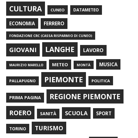
CULTURA
CUNEO
DATAMETEO
FERRERO
ECONOMIA
FONDAZIONE CRC (CASSA RISPARMIO DI CUNEO)
LANGHE
GIOVANI
LAVORO
METEO
MUSICA
MONTÀ
MAURIZIO MARELLO
PIEMONTE
POLITICA
PALLAPUGNO
REGIONE PIEMONTE
PRIMA PAGINA
ROERO
SCUOLA
SPORT
SANITÀ
TURISMO
TORINO