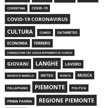
COPERTINA
COVID-19
COVID-19 CORONAVIRUS
CULTURA
CUNEO
DATAMETEO
FERRERO
ECONOMIA
FONDAZIONE CRC (CASSA RISPARMIO DI CUNEO)
LANGHE
GIOVANI
LAVORO
METEO
MUSICA
MONTÀ
MAURIZIO MARELLO
PIEMONTE
POLITICA
PALLAPUGNO
REGIONE PIEMONTE
PRIMA PAGINA