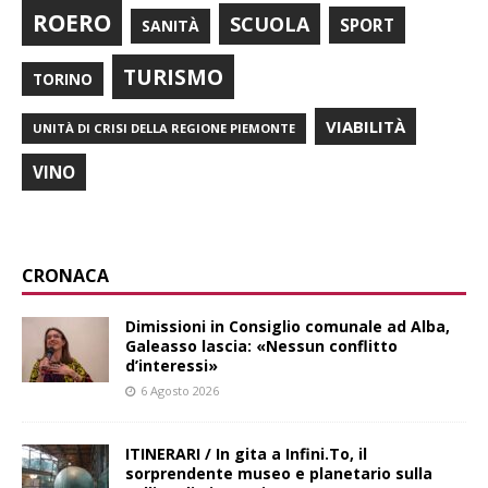
ROERO
SCUOLA
SPORT
SANITÀ
TURISMO
TORINO
VIABILITÀ
UNITÀ DI CRISI DELLA REGIONE PIEMONTE
VINO
CRONACA
Dimissioni in Consiglio comunale ad Alba,
Galeasso lascia: «Nessun conflitto
d’interessi»
6 Agosto 2026
ITINERARI / In gita a Infini.To, il
sorprendente museo e planetario sulla